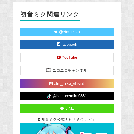
初音ミク関連リンク
@cfm_miku
facebook
YouTube
ニコニコチャンネル
cfm_miku_official
@hatsunemiku0831
LINE
初音ミク公式ナビ「ミクナビ」