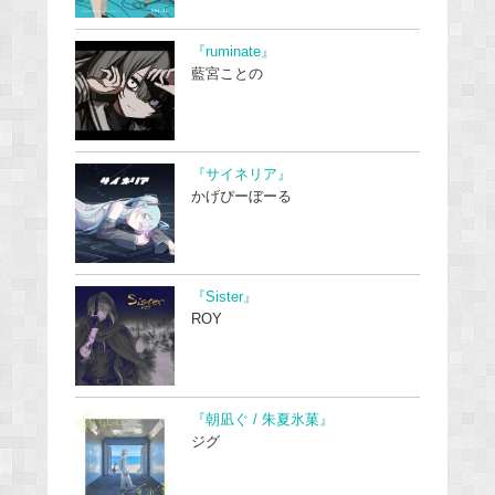
『ruminate』
藍宮ことの
『サイネリア』
かげぴーぼーる
『Sister』
ROY
『朝凪ぐ / 朱夏氷菓』
ジグ