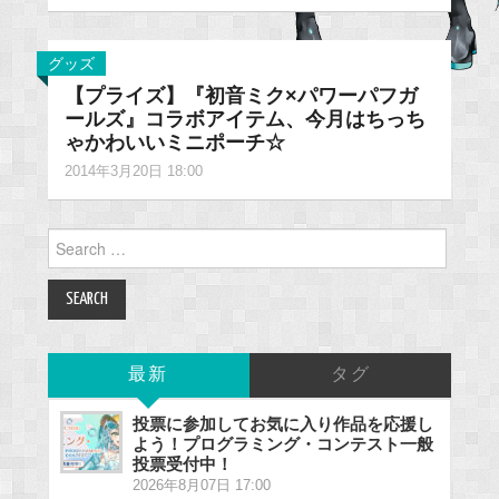
グッズ
【プライズ】『初音ミク×パワーパフガ
ールズ』コラボアイテム、今月はちっち
ゃかわいいミニポーチ☆
2014年3月20日 18:00
Search
for:
最新
タグ
投票に参加してお気に入り作品を応援し
よう！プログラミング・コンテスト一般
投票受付中！
2026年8月07日 17:00