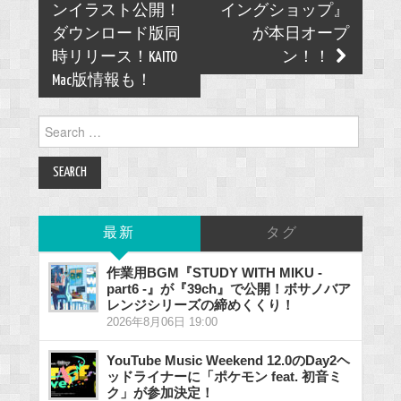
ンイラスト公開！
イングショップ』
ダウンロード版同
が本日オープ
時リリース！KAITO
ン！！
Mac版情報も！
Search
for:
最新
タグ
作業用BGM『STUDY WITH MIKU -
part6 -』が『39ch』で公開！ボサノバア
レンジシリーズの締めくくり！
2026年8月06日 19:00
YouTube Music Weekend 12.0のDay2ヘ
ッドライナーに「ポケモン feat. 初音ミ
ク」が参加決定！