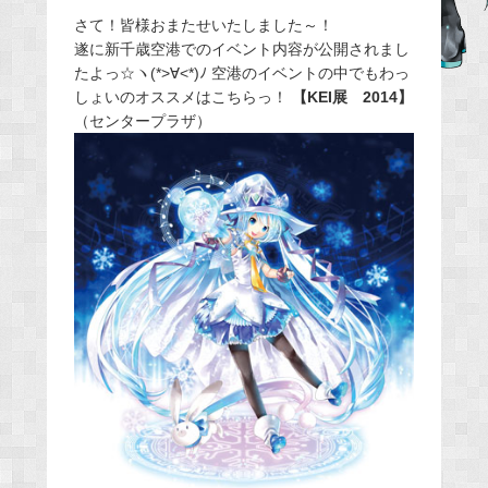
e
さて！皆様おまたせいたしました～！
遂に新千歳空港でのイベント内容が公開されまし
b
たよっ☆ヽ(*>∀<*)ﾉ 空港のイベントの中でもわっ
o
しょいのオススメはこちらっ！
【KEI展 2014】
o
（センタープラザ）
k