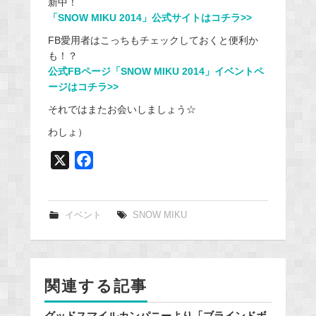
新中！
「SNOW MIKU 2014」公式サイトはコチラ>>
FB愛用者はこっちもチェックしておくと便利か
も！？
公式FBページ「SNOW MIKU 2014」イベントペ
ージはコチラ>>
それではまたお会いしましょう☆
わしょ）
X
F
a
c
e
イベント
SNOW MIKU
b
o
o
関連する記事
k
グッドスマイルカンパニーより「ブラインドボ