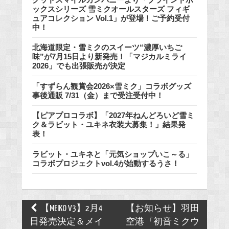
ックスシリーズ 雪ミクオールスターズ フィギ
ュアコレクション Vol.1」が登場！ご予約受付
中！
北海道限定・雪ミクのスイーツ“濃厚いちご
味”が7月15日より新発売！「マジカルミライ
2026」でも出張販売が決定
「すずらん観賞会2026×雪ミク」コラボグッズ
事後通販 7/31（金）まで受注受付中！
【ピアプロコラボ】「2027年ねんどろいど雪ミ
ク＆ラビット・ユキネ衣装大募集！」結果発
表！
ラビット・ユキネと「元気ショップいこ～る」
コラボプロジェクトvol.4が始動するうさ！
Post
【MEIKO V3】2月4
【お知らせ】羽田
navigation
日発売決定＆メイ
空港『初音ミクウ