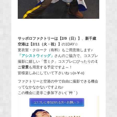
サッポロファクトリーは【2/9（日）】
、
新千歳
空港は【2/11（火・祝）】
の1DAY☆
更衣室・クローク（有料）もご用意致します♪
「アシストウィッグ」
さんのご協力で、コスプレ
撮影に嬉しい「雪ミク」コスプレにぴったりの
ミ
ニ背景
も用意する予定ですよ～！
皆様楽しみにしていて下さいねっ(o-∀-o)
ファクトリーと空港の中で自由に撮影できる機会
ってなかなかないですよね♪
この機会に是非ご参加下さい( ´艸｀)