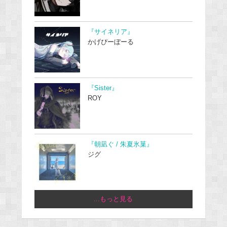
『サイネリア』
かげぴーぼーる
『Sister』
ROY
『朝凪ぐ / 朱夏氷菓』
ジグ
...もっと見る