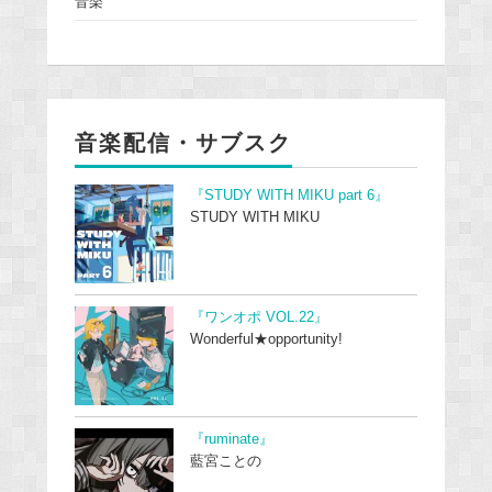
音楽
音楽配信・サブスク
『STUDY WITH MIKU part 6』
STUDY WITH MIKU
『ワンオポ VOL.22』
Wonderful★opportunity!
『ruminate』
藍宮ことの