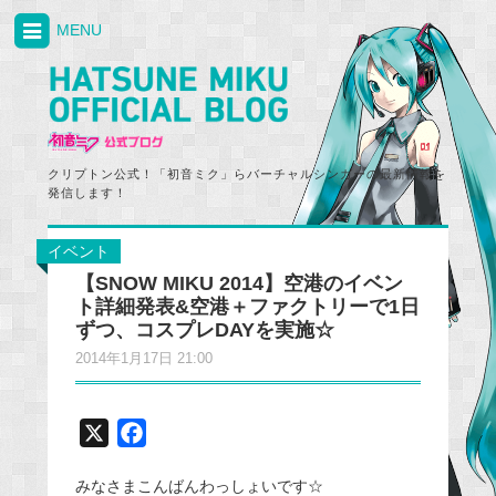
MENU
クリプトン公式！「初音ミク」らバーチャルシンガーの最新情報を
発信します！
イベント
【SNOW MIKU 2014】空港のイベン
ト詳細発表&空港＋ファクトリーで1日
ずつ、コスプレDAYを実施☆
2014年1月17日 21:00
X
F
a
みなさまこんばんわっしょいです☆
c