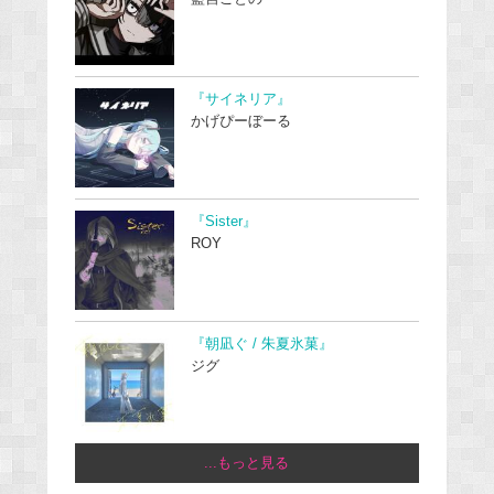
『サイネリア』
かげぴーぼーる
『Sister』
ROY
『朝凪ぐ / 朱夏氷菓』
ジグ
...もっと見る