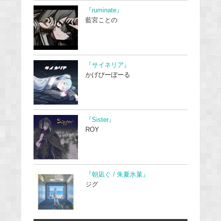
『ruminate』
藍宮ことの
『サイネリア』
かげぴーぼーる
『Sister』
ROY
『朝凪ぐ / 朱夏氷菓』
ジグ