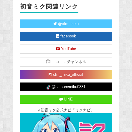
初音ミク関連リンク
@cfm_miku
facebook
YouTube
ニコニコチャンネル
cfm_miku_official
@hatsunemiku0831
LINE
初音ミク公式ナビ「ミクナビ」