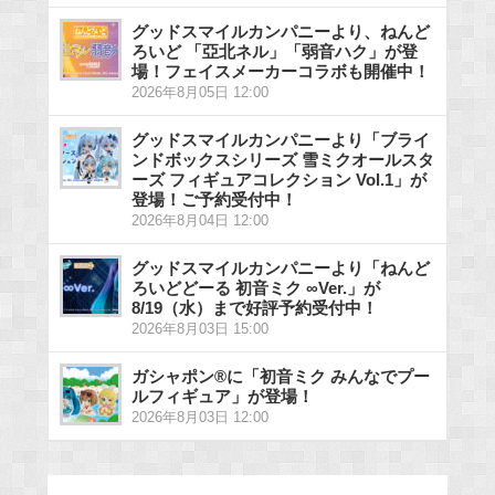
グッドスマイルカンパニーより、ねんど
ろいど 「亞北ネル」「弱音ハク」が登
場！フェイスメーカーコラボも開催中！
2026年8月05日 12:00
グッドスマイルカンパニーより「ブライ
ンドボックスシリーズ 雪ミクオールスタ
ーズ フィギュアコレクション Vol.1」が
登場！ご予約受付中！
2026年8月04日 12:00
グッドスマイルカンパニーより「ねんど
ろいどどーる 初音ミク ∞Ver.」が
8/19（水）まで好評予約受付中！
2026年8月03日 15:00
ガシャポン®に「初音ミク みんなでプー
ルフィギュア」が登場！
2026年8月03日 12:00