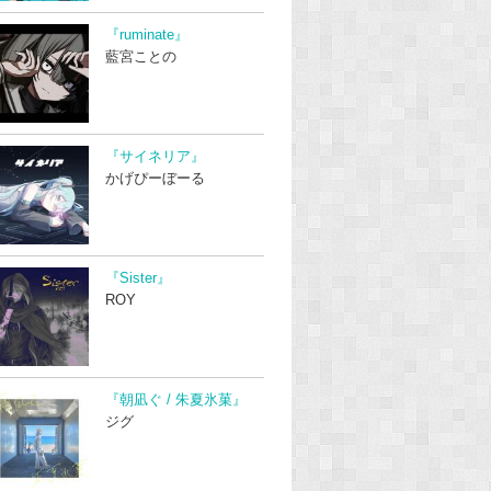
『ruminate』
藍宮ことの
『サイネリア』
かげぴーぼーる
『Sister』
ROY
『朝凪ぐ / 朱夏氷菓』
ジグ