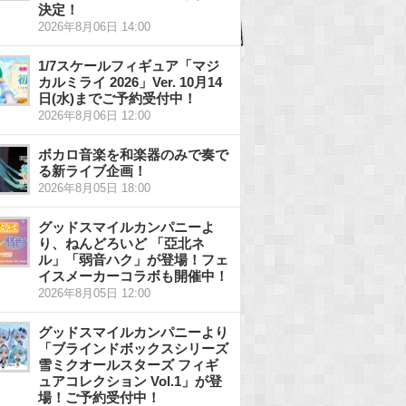
決定！
2026年8月06日 14:00
1/7スケールフィギュア「マジ
カルミライ 2026」Ver. 10月14
日(水)までご予約受付中！
2026年8月06日 12:00
ボカロ音楽を和楽器のみで奏で
る新ライブ企画！
2026年8月05日 18:00
グッドスマイルカンパニーよ
り、ねんどろいど 「亞北ネ
ル」「弱音ハク」が登場！フェ
イスメーカーコラボも開催中！
2026年8月05日 12:00
グッドスマイルカンパニーより
「ブラインドボックスシリーズ
雪ミクオールスターズ フィギ
ュアコレクション Vol.1」が登
場！ご予約受付中！