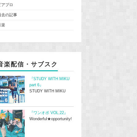
ピアプロ
過去の記事
音楽
音楽配信・サブスク
『STUDY WITH MIKU
part 6』
STUDY WITH MIKU
『ワンオポ VOL.22』
Wonderful★opportunity!