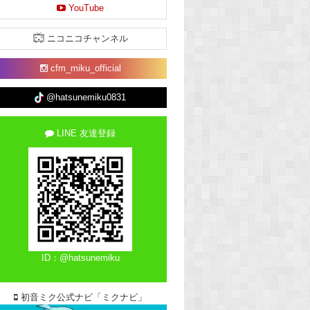
YouTube
ニコニコチャンネル
cfm_miku_official
@hatsunemiku0831
LINE 友達登録
ID：@hatsunemiku
初音ミク公式ナビ「ミクナビ」