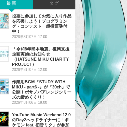
最新
タグ
投票に参加してお気に入り作品
を応援しよう！プログラミン
グ・コンテスト一般投票受付
中！
2026年8月07日 17:00
「令和8年熊本地震」復興支援
企画実施のお知らせ
（HATSUNE MIKU CHARITY
PROJECT）
2026年8月07日 12:00
作業用BGM『STUDY WITH
MIKU - part6 -』が『39ch』で
公開！ボサノバアレンジシリー
ズの締めくくり！
2026年8月06日 19:00
YouTube Music Weekend 12.0
のDay2ヘッドライナーに「ポ
ケモン feat. 初音ミク」が参加