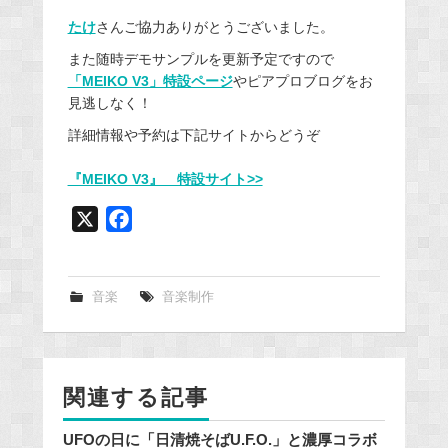
たけ
さんご協力ありがとうございました。
また随時デモサンプルを更新予定ですので
「MEIKO V3」特設ページ
やピアプロブログをお
見逃しなく！
詳細情報や予約は下記サイトからどうぞ
『MEIKO V3』 特設サイト>>
X
F
a
c
e
音楽
音楽制作
b
o
o
関連する記事
k
UFOの日に「日清焼そばU.F.O.」と濃厚コラボ