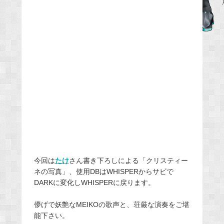
b
o
o
k
今回は
たけ
さん書き下ろしによる「クリスティー
ネの写真」、使用DBはWHISPERからサビで
DARKに変化しWHISPERに戻ります。
儚げで妖艶なMEIKOの歌声と、荘厳な演奏をご堪
能下さい。