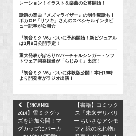
レーション！イラスト＆楽曲の公募開始！
話題の楽曲『メズマライザー』の制作秘話も！
ボカロP「サツキ」さんのスペシャルインタビ
ュー記事が公開☆
『初音ミク V6』ついに予約開始！新ビジュアル
は3月9日公開予定！
重大発表がぽろり!?バーチャルシンガー・ソフ
トウェア開発担当が「らじみく」出演！
『初音ミク V6』ついに体験版公開！本日19時
より開発者がラジオ出演！
Post
【SNOW MIKU
【書籍】コミック
navigation
2014】雪ミクグッ
ス『未来デリバリ
ズを追加公開！マ
ー ちいさなアシモ
グカップにパーカ
フと緑の忘れ物』