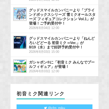
グッドスマイルカンパニーより「ブライ
ンドボックスシリーズ 雪ミクオールスタ
ーズ フィギュアコレクション Vol.1」が
登場！ご予約受付中！
2026年8月04日 12:00
グッドスマイルカンパニーより「ねんど
ろいどどーる 初音ミク ∞Ver.」が
8/19（水）まで好評予約受付中！
2026年8月03日 15:00
ガシャポン®に「初音ミク みんなでプー
ルフィギュア」が登場！
2026年8月03日 12:00
初音ミク関連リンク
@cfm_miku