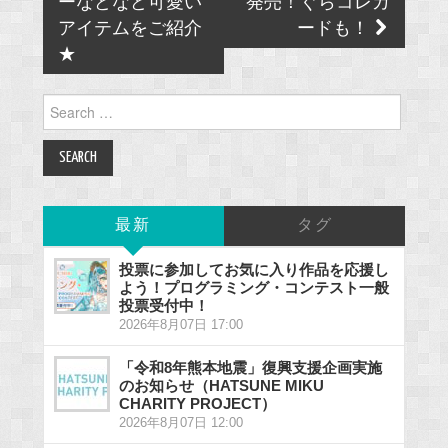
ーなどなど可愛い
発売！ぐらコレカ
アイテムをご紹介
ードも！
★
Search
for:
最新
タグ
投票に参加してお気に入り作品を応援し
よう！プログラミング・コンテスト一般
投票受付中！
2026年8月07日 17:00
「令和8年熊本地震」復興支援企画実施
のお知らせ（HATSUNE MIKU
CHARITY PROJECT）
2026年8月07日 12:00