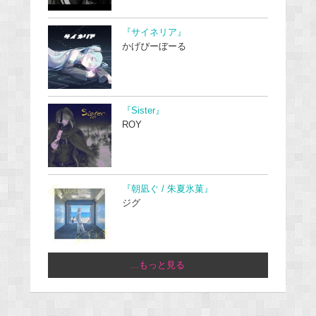
『サイネリア』
かげぴーぼーる
『Sister』
ROY
『朝凪ぐ / 朱夏氷菓』
ジグ
...もっと見る