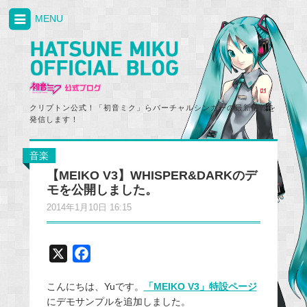
MENU
クリプトン公式！「初音ミク」らバーチャルシンガーの最新情報を
発信します！
音楽
【MEIKO V3】WHISPER&DARKのデ
モを公開しました。
2014年1月10日 16:15
X
F
a
こんにちは、Yuです。
「MEIKO V3」特設ページ
c
にデモサンプルを追加しました。
e