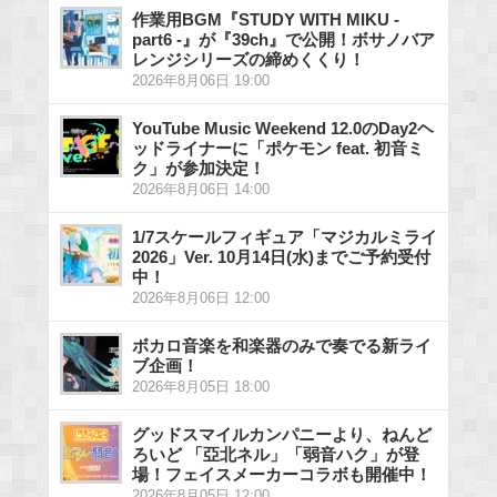
作業用BGM『STUDY WITH MIKU -
part6 -』が『39ch』で公開！ボサノバア
レンジシリーズの締めくくり！
2026年8月06日 19:00
YouTube Music Weekend 12.0のDay2ヘ
ッドライナーに「ポケモン feat. 初音ミ
ク」が参加決定！
2026年8月06日 14:00
1/7スケールフィギュア「マジカルミライ
2026」Ver. 10月14日(水)までご予約受付
中！
2026年8月06日 12:00
ボカロ音楽を和楽器のみで奏でる新ライ
ブ企画！
2026年8月05日 18:00
グッドスマイルカンパニーより、ねんど
ろいど 「亞北ネル」「弱音ハク」が登
場！フェイスメーカーコラボも開催中！
2026年8月05日 12:00