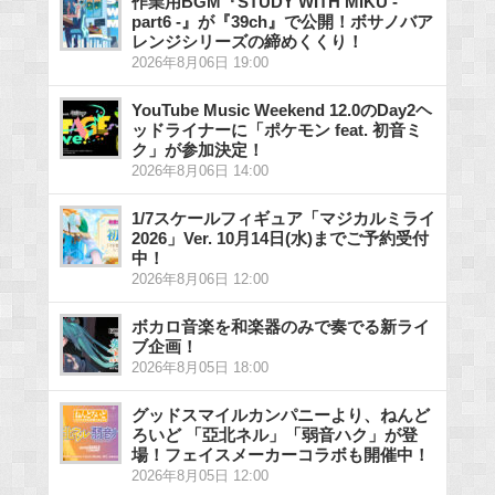
作業用BGM『STUDY WITH MIKU -
part6 -』が『39ch』で公開！ボサノバア
レンジシリーズの締めくくり！
2026年8月06日 19:00
YouTube Music Weekend 12.0のDay2ヘ
ッドライナーに「ポケモン feat. 初音ミ
ク」が参加決定！
2026年8月06日 14:00
1/7スケールフィギュア「マジカルミライ
2026」Ver. 10月14日(水)までご予約受付
中！
2026年8月06日 12:00
ボカロ音楽を和楽器のみで奏でる新ライ
ブ企画！
2026年8月05日 18:00
グッドスマイルカンパニーより、ねんど
ろいど 「亞北ネル」「弱音ハク」が登
場！フェイスメーカーコラボも開催中！
2026年8月05日 12:00