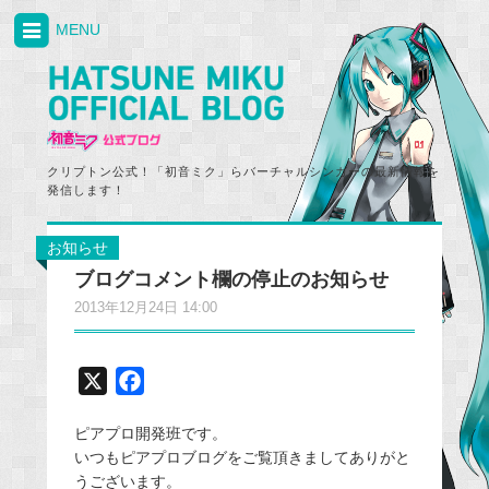
MENU
クリプトン公式！「初音ミク」らバーチャルシンガーの最新情報を
発信します！
お知らせ
ブログコメント欄の停止のお知らせ
2013年12月24日 14:00
X
F
a
ピアプロ開発班です。
c
いつもピアプロブログをご覧頂きましてありがと
e
うございます。