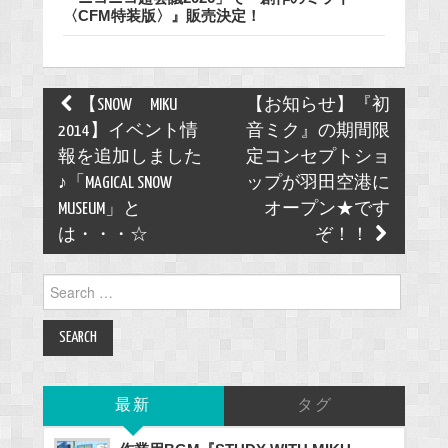
〈CFM特装版〉』販売決定！
Post
【SNOW MIKU
【お知らせ】『初
navigation
2014】イベント情
音ミク』の期間限
報を追加しました
定コンセプトショ
♪「MAGICAL SNOW
ップが羽田空港に
MUSEUM」と
オープン★です
は・・・☆
ぞ！！
Search
for:
最新
タグ