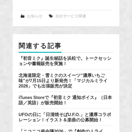
a
c
e
お知らせ
自社サービス関連
b
o
o
関連する記事
k
『初音ミク』誕生秘話を浜松で。トークセッシ
ョンや書籍販売を実施！
北海道限定・雪ミクのスイーツ“濃厚いちご
味”が7月15日より新発売！「マジカルミライ
2026」でも出張販売が決定
iTunes Storeで『初音ミク 通知ボイス』（日本
語／英語）が販売開始！
UFOの日に「日清焼そばU.F.O.」と濃厚コラボ
レーション！イラスト＆楽曲の公募開始！
「ニコニコ超会議2026」で『創作のミライ