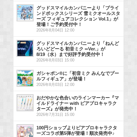
グッドスマイルカンパニーより「ブライ
ンドボックスシリーズ 雪ミクオールスタ
ーズ フィギュアコレクション Vol.1」が
登場！ご予約受付中！
2026年8月04日 12:00
グッドスマイルカンパニーより「ねんど
ろいどどーる 初音ミク ∞Ver.」が
8/19（水）まで好評予約受付中！
2026年8月03日 15:00
ガシャポン®に「初音ミク みんなでプー
ルフィギュア」が登場！
2026年8月03日 12:00
おだやかな色合いのラインマーカー『マ
イルドライナー with ピアプロキャラク
ターズ』が発売中！
2026年7月31日 15:00
100円ショップよりピアプロキャラクタ
ーズコラボ第5弾が登場！順次発売中♪