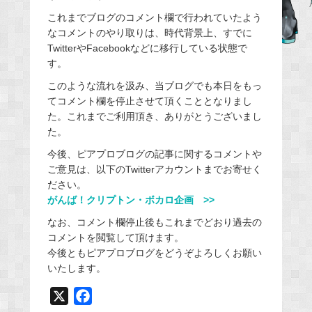
b
これまでブログのコメント欄で行われていたよう
o
なコメントのやり取りは、時代背景上、すでに
o
TwitterやFacebookなどに移行している状態で
k
す。
このような流れを汲み、当ブログでも本日をもっ
てコメント欄を停止させて頂くこととなりまし
た。これまでご利用頂き、ありがとうございまし
た。
今後、ピアプロブログの記事に関するコメントや
ご意見は、以下のTwitterアカウントまでお寄せく
ださい。
がんば！クリプトン・ボカロ企画 >>
なお、コメント欄停止後もこれまでどおり過去の
コメントを閲覧して頂けます。
今後ともピアプロブログをどうぞよろしくお願い
いたします。
X
F