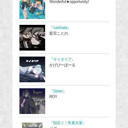
Wonderful★opportunity!
『ruminate』
藍宮ことの
『サイネリア』
かげぴーぼーる
『Sister』
ROY
『朝凪ぐ / 朱夏氷菓』