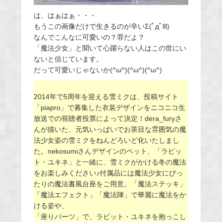
は、はぁはぁ・・・
もうこの画像だけで生きるのが辛いΣ(ﾟдﾟlll)
なんでこんなに可愛いの？罪だよ？
「魔法少女」と聞いて心躍らない人はこの世にい
ないと信じています。
だって可愛いじゃないか(^ω^)(^ω^)(^ω^)
2014年で5周年を迎える雪ミクは、投稿サイト
「piapro」で募集した衣装デザインをニコニコ生
放送での視聴者投票によって決定！dera_furyさ
んが描いた、元気いっぱいでお茶目な雰囲気の魔
法少女姿の雪ミクをねんどろいど化いたしまし
た。nekosumiさんデザインのペット、「ラビッ
ト・ユキネ」と一緒に、雪ミクがかける冬の魔法
をお楽しみください♪付属品には魔法少女にぴっ
たりの魔法書風台座をご用意。「魔法ステッキ」
「魔法エフェクト」「魔法陣」で華麗に魔法をか
ける姿や、
「座りパーツ」で、ラビット・ユキネを抱っこし