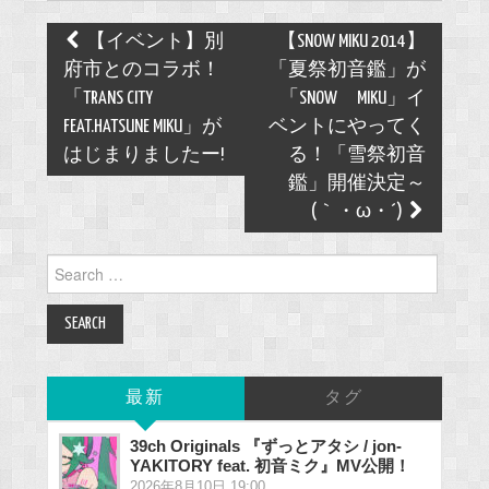
Post
【イベント】別
【SNOW MIKU 2014】
navigation
府市とのコラボ！
「夏祭初音鑑」が
「TRANS CITY
「SNOW MIKU」イ
FEAT.HATSUNE MIKU」が
ベントにやってく
はじまりましたー!
る！「雪祭初音
鑑」開催決定～
(｀・ω・´)
Search
for:
最新
タグ
39ch Originals 『ずっとアタシ / jon-
YAKITORY feat. 初音ミク』MV公開！
2026年8月10日 19:00