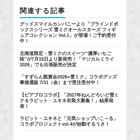
o
関連する記事
k
グッドスマイルカンパニーより「ブラインドボ
ックスシリーズ 雪ミクオールスターズ フィギ
ュアコレクション Vol.1」が登場！ご予約受付
中！
北海道限定・雪ミクのスイーツ“濃厚いちご
味”が7月15日より新発売！「マジカルミライ
2026」でも出張販売が決定
「すずらん観賞会2026×雪ミク」コラボグッズ
事後通販 7/31（金）まで受注受付中！
【ピアプロコラボ】「2027年ねんどろいど雪ミ
ク＆ラビット・ユキネ衣装大募集！」結果発
表！
ラビット・ユキネと「元気ショップいこ～る」
コラボプロジェクトvol.4が始動するうさ！