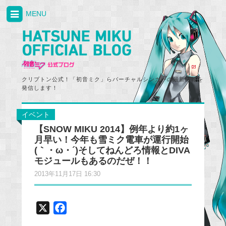
MENU
クリプトン公式！「初音ミク」らバーチャルシンガーの最新情報を
発信します！
イベント
【SNOW MIKU 2014】例年より約1ヶ
月早い！今年も雪ミク電車が運行開始
(｀・ω・´)そしてねんどろ情報とDIVA
モジュールもあるのだぜ！！
2013年11月17日 16:30
X
F
a