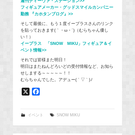
週刊ディーヴァ・ステーション>>
フィギュアメーカー・グッドスマイルカンパニー
勤務 『カホタンブログ』>>
そして最後に、もう１度イープラスさんのリンク
を貼っておきます(｀・ω・´)（むらちゃん優し
い！）
イープラス 「SNOW MIKU」フィギュア＆イ
ベント情報>>
それでは皆様また明日！
明日はまたねんどろいどの受付情報など、お知ら
せしまする～～～～～！！
むらちゃんでした。アデュー( ´ ▽ ` )ﾉ
X
F
a
c
e
イベント
SNOW MIKU
b
o