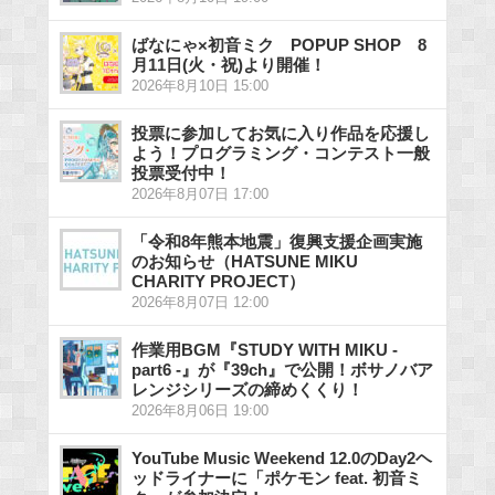
ばなにゃ×初音ミク POPUP SHOP 8
月11日(火・祝)より開催！
2026年8月10日 15:00
投票に参加してお気に入り作品を応援し
よう！プログラミング・コンテスト一般
投票受付中！
2026年8月07日 17:00
「令和8年熊本地震」復興支援企画実施
のお知らせ（HATSUNE MIKU
CHARITY PROJECT）
2026年8月07日 12:00
作業用BGM『STUDY WITH MIKU -
part6 -』が『39ch』で公開！ボサノバア
レンジシリーズの締めくくり！
2026年8月06日 19:00
YouTube Music Weekend 12.0のDay2ヘ
ッドライナーに「ポケモン feat. 初音ミ