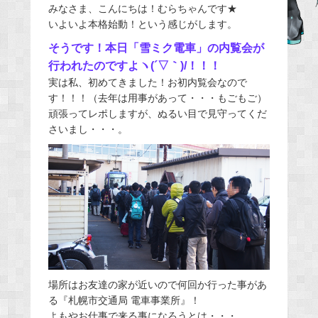
みなさま、こんにちは！むらちゃんです★
c
いよいよ本格始動！という感じがします。
e
そうです！本日「雪ミク電車」の内覧会が
b
行われたのですよヽ(´▽｀)/！！！
o
実は私、初めてきました！お初内覧会なので
o
す！！！（去年は用事があって・・・もごもご）
k
頑張ってレポしますが、ぬるい目で見守ってくだ
さいまし・・・。
場所はお友達の家が近いので何回か行った事があ
る『札幌市交通局 電車事業所』！
よもやお仕事で来る事になろうとは・・・