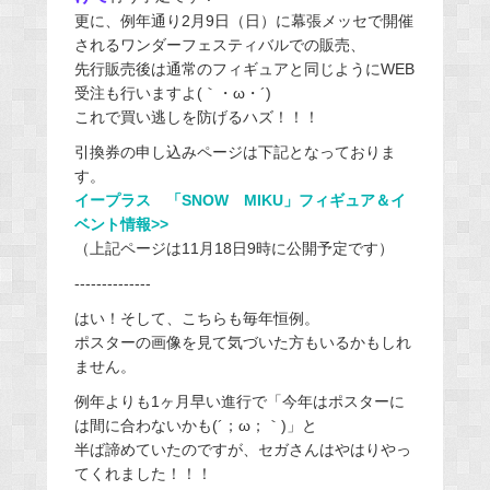
更に、例年通り2月9日（日）に幕張メッセで開催
されるワンダーフェスティバルでの販売、
先行販売後は通常のフィギュアと同じようにWEB
受注も行いますよ(｀・ω・´)
これで買い逃しを防げるハズ！！！
引換券の申し込みページは下記となっておりま
す。
イープラス 「SNOW MIKU」フィギュア＆イ
ベント情報>>
（上記ページは11月18日9時に公開予定です）
--------------
はい！そして、こちらも毎年恒例。
ポスターの画像を見て気づいた方もいるかもしれ
ません。
例年よりも1ヶ月早い進行で「今年はポスターに
は間に合わないかも(´；ω；｀)」と
半ば諦めていたのですが、セガさんはやはりやっ
てくれました！！！