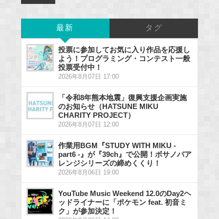
最新
タグ
投票に参加してお気に入り作品を応援し
よう！プログラミング・コンテスト一般
投票受付中！
2026年8月07日 17:00
「令和8年熊本地震」復興支援企画実施
のお知らせ（HATSUNE MIKU
CHARITY PROJECT）
2026年8月07日 12:00
作業用BGM『STUDY WITH MIKU -
part6 -』が『39ch』で公開！ボサノバア
レンジシリーズの締めくくり！
2026年8月06日 19:00
YouTube Music Weekend 12.0のDay2ヘ
ッドライナーに「ポケモン feat. 初音ミ
ク」が参加決定！