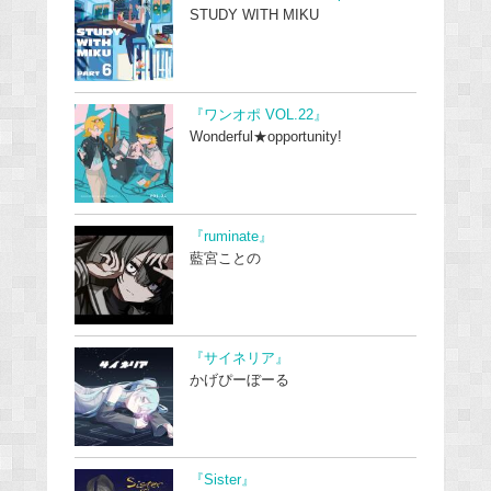
STUDY WITH MIKU
『ワンオポ VOL.22』
Wonderful★opportunity!
『ruminate』
藍宮ことの
『サイネリア』
かげぴーぼーる
『Sister』