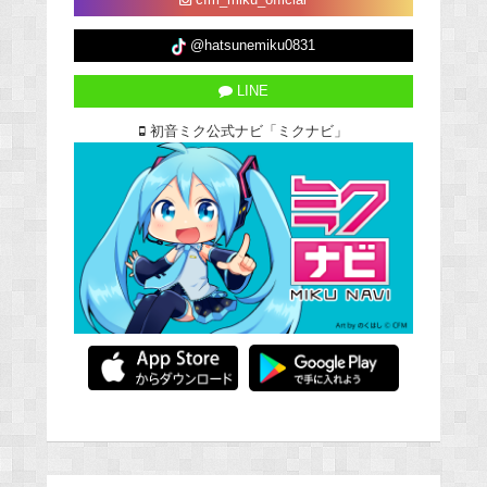
cfm_miku_official
@hatsunemiku0831
LINE
初音ミク公式ナビ「ミクナビ」