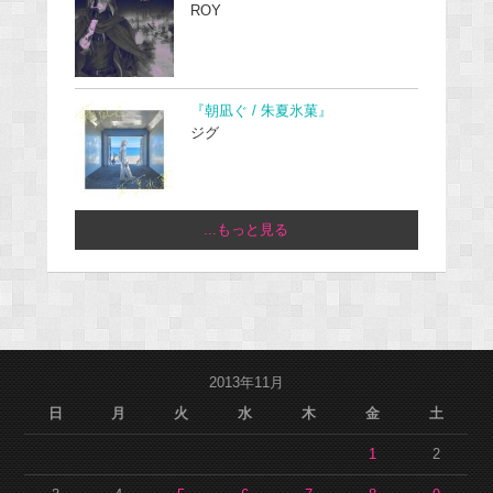
ROY
『朝凪ぐ / 朱夏氷菓』
ジグ
...もっと見る
2013年11月
日
月
火
水
木
金
土
1
2