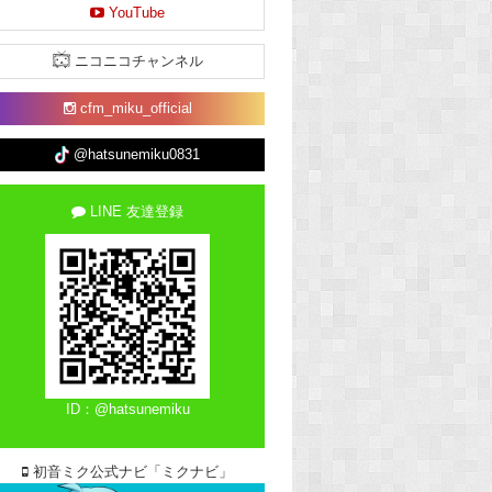
YouTube
ニコニコチャンネル
cfm_miku_official
@hatsunemiku0831
LINE 友達登録
ID：@hatsunemiku
初音ミク公式ナビ「ミクナビ」