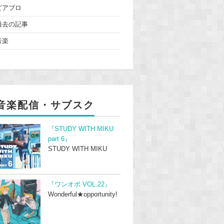
ピアプロ
過去の記事
音楽
音楽配信・サブスク
『STUDY WITH MIKU
part 6』
STUDY WITH MIKU
『ワンオポ VOL.22』
Wonderful★opportunity!