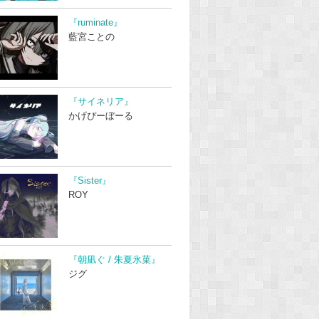
『ruminate』
藍宮ことの
『サイネリア』
かげぴーぼーる
『Sister』
ROY
『朝凪ぐ / 朱夏氷菓』
ジグ