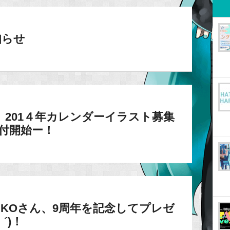
知らせ
201４年カレンダーイラスト募集
付開始ー！
IKOさん、9周年を記念してプレゼ
´)！