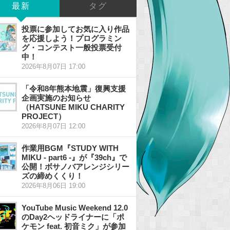
最新
タグ
投票に参加してお気に入り作品
を応援しよう！プログラミン
グ・コンテスト一般投票受付
中！
2026年8月07日 17:00
「令和8年熊本地震」復興支援
企画実施のお知らせ
（HATSUNE MIKU CHARITY
PROJECT）
2026年8月07日 12:00
作業用BGM『STUDY WITH
MIKU - part6 -』が『39ch』で
公開！ボサノバアレンジシリー
ズの締めくくり！
2026年8月06日 19:00
YouTube Music Weekend 12.0
のDay2ヘッドライナーに「ポ
ケモン feat. 初音ミク」が参加