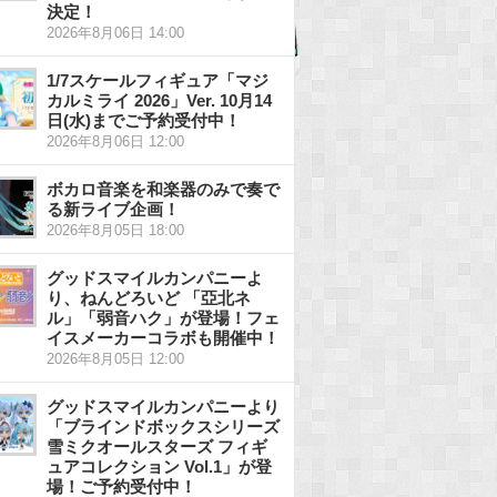
決定！
2026年8月06日 14:00
1/7スケールフィギュア「マジ
カルミライ 2026」Ver. 10月14
日(水)までご予約受付中！
2026年8月06日 12:00
ボカロ音楽を和楽器のみで奏で
る新ライブ企画！
2026年8月05日 18:00
グッドスマイルカンパニーよ
り、ねんどろいど 「亞北ネ
ル」「弱音ハク」が登場！フェ
イスメーカーコラボも開催中！
2026年8月05日 12:00
グッドスマイルカンパニーより
「ブラインドボックスシリーズ
雪ミクオールスターズ フィギ
ュアコレクション Vol.1」が登
場！ご予約受付中！