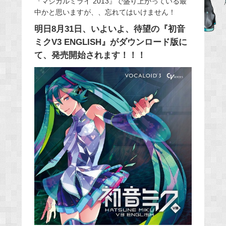
『マジカルミライ 2013』で盛り上がっている最
中かと思いますが、、忘れてはいけません！
b
o
明日8月31日、いよいよ、待望の『初音
o
ミクV3 ENGLISH』がダウンロード版に
k
て、発売開始されます！！！