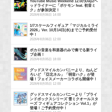
YouTube Music Weekend 12.0のDay2ヘ
ッドライナーに「ポケモン feat. 初音ミ
ク」が参加決定！
2026年8月06日 14:00
1/7スケールフィギュア「マジカルミライ
2026」Ver. 10月14日(水)までご予約受付
中！
2026年8月06日 12:00
ボカロ音楽を和楽器のみで奏でる新ライ
ブ企画！
2026年8月05日 18:00
グッドスマイルカンパニーより、ねんど
ろいど 「亞北ネル」「弱音ハク」が登
場！フェイスメーカーコラボも開催中！
2026年8月05日 12:00
グッドスマイルカンパニーより「ブライ
ンドボックスシリーズ 雪ミクオールスタ
ーズ フィギュアコレクション Vol.1」が
登場！ご予約受付中！