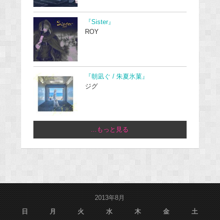
『Sister』
ROY
『朝凪ぐ / 朱夏氷菓』
ジグ
...もっと見る
2013年8月
日
月
火
水
木
金
土