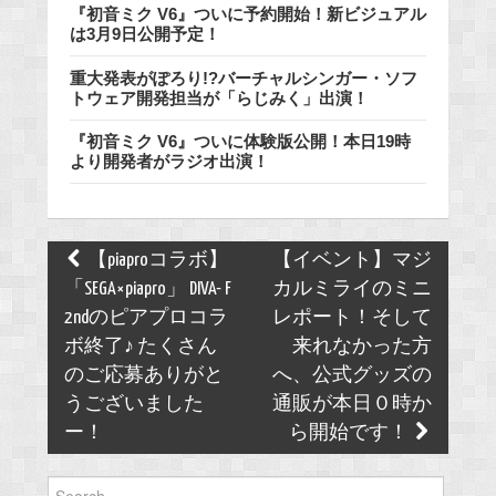
『初音ミク V6』ついに予約開始！新ビジュアル
は3月9日公開予定！
重大発表がぽろり!?バーチャルシンガー・ソフ
トウェア開発担当が「らじみく」出演！
『初音ミク V6』ついに体験版公開！本日19時
より開発者がラジオ出演！
Post
【piaproコラボ】
【イベント】マジ
navigation
「SEGA×piapro」 DIVA- F
カルミライのミニ
2ndのピアプロコラ
レポート！そして
ボ終了♪ たくさん
来れなかった方
のご応募ありがと
へ、公式グッズの
うございました
通販が本日０時か
ー！
ら開始です！
Search