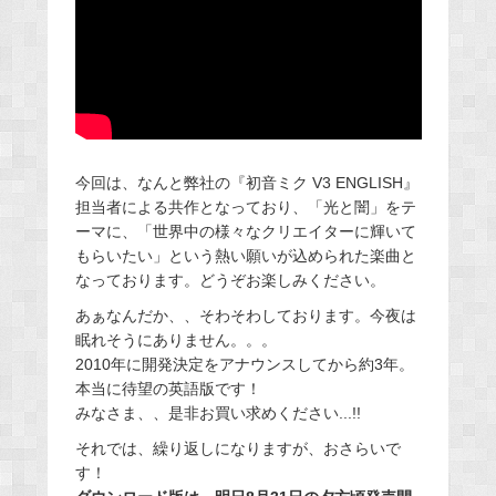
今回は、なんと弊社の『初音ミク V3 ENGLISH』
担当者による共作となっており、「光と闇」をテ
ーマに、「世界中の様々なクリエイターに輝いて
もらいたい」という熱い願いが込められた楽曲と
なっております。どうぞお楽しみください。
あぁなんだか、、そわそわしております。今夜は
眠れそうにありません。。。
2010年に開発決定をアナウンスしてから約3年。
本当に待望の英語版です！
みなさま、、是非お買い求めください...!!
それでは、繰り返しになりますが、おさらいで
す！