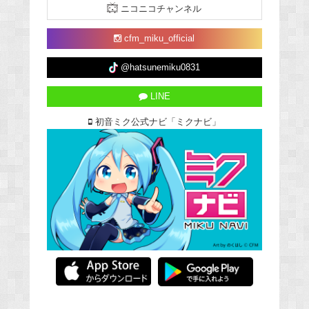
ニコニコチャンネル
cfm_miku_official
@hatsunemiku0831
LINE
初音ミク公式ナビ「ミクナビ」