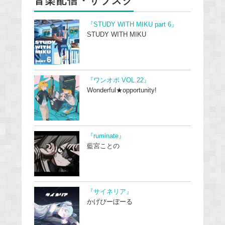
音楽配信・サブスク
『STUDY WITH MIKU part 6』
STUDY WITH MIKU
『ワンオポ VOL.22』
Wonderful★opportunity!
『ruminate』
藍宮ことの
『サイネリア』
かげぴーぼーる