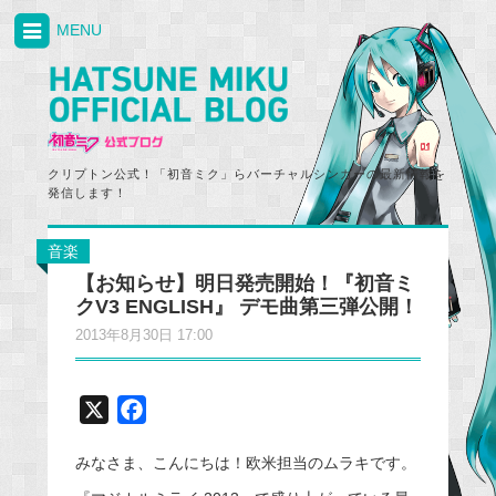
MENU
クリプトン公式！「初音ミク」らバーチャルシンガーの最新情報を
発信します！
音楽
【お知らせ】明日発売開始！『初音ミ
クV3 ENGLISH』 デモ曲第三弾公開！
2013年8月30日 17:00
X
F
a
みなさま、こんにちは！欧米担当のムラキです。
c
e