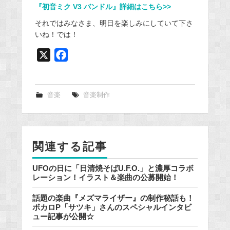
『初音ミク V3 バンドル』詳細はこちら>>
それではみなさま、明日を楽しみにしていて下さ
いね！では！
X
F
a
c
e
音楽
音楽制作
b
o
o
関連する記事
k
UFOの日に「日清焼そばU.F.O.」と濃厚コラボ
レーション！イラスト＆楽曲の公募開始！
話題の楽曲『メズマライザー』の制作秘話も！
ボカロP「サツキ」さんのスペシャルインタビ
ュー記事が公開☆