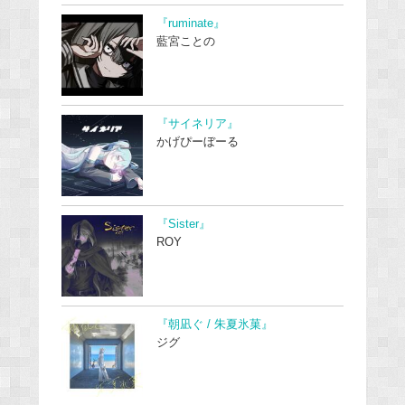
『ruminate』
藍宮ことの
『サイネリア』
かげぴーぼーる
『Sister』
ROY
『朝凪ぐ / 朱夏氷菓』
ジグ