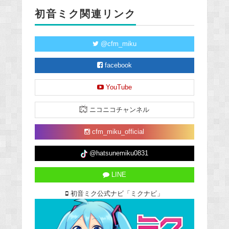
初音ミク関連リンク
@cfm_miku
facebook
YouTube
ニコニコチャンネル
cfm_miku_official
@hatsunemiku0831
LINE
初音ミク公式ナビ「ミクナビ」