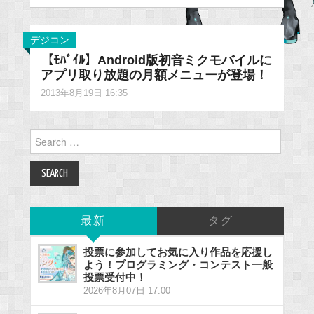
デジコン
【ﾓﾊﾞｲﾙ】Android版初音ミクモバイルに
アプリ取り放題の月額メニューが登場！
2013年8月19日 16:35
Search
for:
最新
タグ
投票に参加してお気に入り作品を応援し
よう！プログラミング・コンテスト一般
投票受付中！
2026年8月07日 17:00