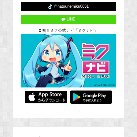
@hatsunemiku0831
LINE
初音ミク公式ナビ「ミクナビ」