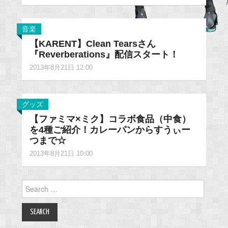
音楽
【KARENT】Clean Tearsさん
『Reverberations』配信スタート！
2013年8月21日 12:00
グッズ
【ファミマ×ミク】コラボ食品（中食）
を4種ご紹介！カレーパンからすうぃー
つまで☆
2013年8月21日 10:00
Search
for: