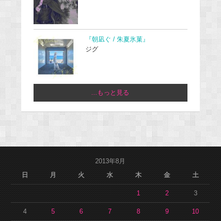
『朝凪ぐ / 朱夏氷菓』
ジグ
...もっと見る
2013年8月
日
月
火
水
木
金
土
1
2
3
4
5
6
7
8
9
10