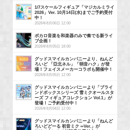
1/7スケールフィギュア「マジカルミライ
2026」Ver. 10月14日(水)までご予約受付
中！
2026年8月06日 12:00
ボカロ音楽を和楽器のみで奏でる新ライ
ブ企画！
2026年8月05日 18:00
グッドスマイルカンパニーより、ねんど
ろいど 「亞北ネル」「弱音ハク」が登
場！フェイスメーカーコラボも開催中！
2026年8月05日 12:00
グッドスマイルカンパニーより「ブライ
ンドボックスシリーズ 雪ミクオールスタ
ーズ フィギュアコレクション Vol.1」が
登場！ご予約受付中！
2026年8月04日 12:00
グッドスマイルカンパニーより「ねんど
ろいどどーる 初音ミク ∞Ver.」が