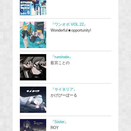
『ワンオポ VOL.22』
Wonderful★opportunity!
『ruminate』
藍宮ことの
『サイネリア』
かげぴーぼーる
『Sister』
ROY