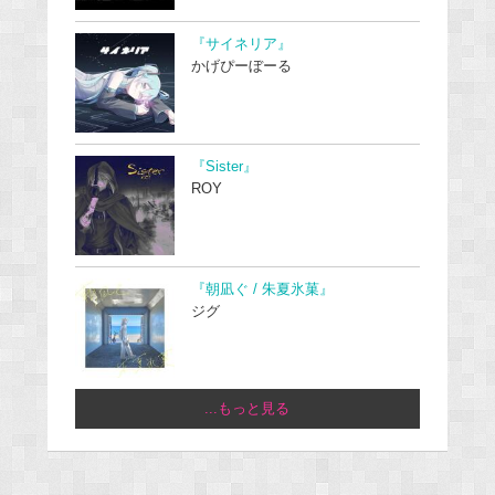
『サイネリア』
かげぴーぼーる
『Sister』
ROY
『朝凪ぐ / 朱夏氷菓』
ジグ
...もっと見る