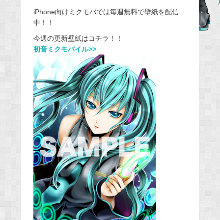
iPhone向けミクモバでは毎週無料で壁紙を配信
b
中！！
o
o
今週の更新壁紙はコチラ！！
初音ミクモバイル>>
k