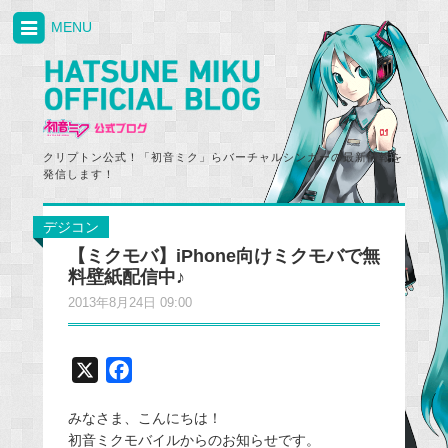
MENU
クリプトン公式！「初音ミク」らバーチャルシンガーの最新情報を
発信します！
デジコン
【ミクモバ】iPhone向けミクモバで無
料壁紙配信中♪
2013年8月24日 09:00
X
F
a
みなさま、こんにちは！
c
初音ミクモバイルからのお知らせです。
e