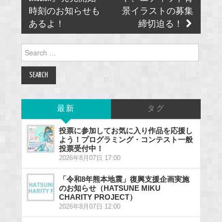
時刻のお知らせも
景イラストの募集
あるよ！
締切迫る！
Search
for:
最新
タグ
投票に参加してお気に入り作品を応援し
よう！プログラミング・コンテスト一般
投票受付中！
2026年8月07日 17:00
「令和8年熊本地震」復興支援企画実施
のお知らせ（HATSUNE MIKU
CHARITY PROJECT）
2026年8月07日 12:00