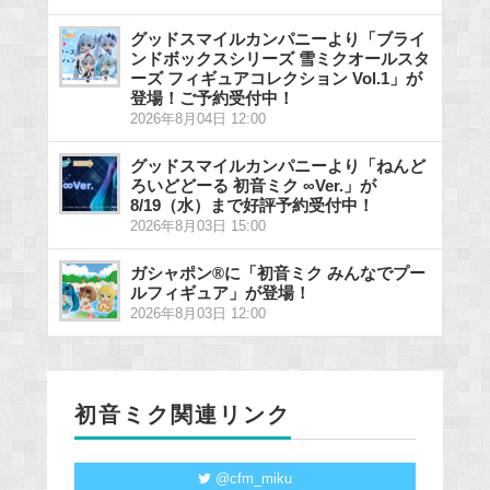
グッドスマイルカンパニーより「ブライ
ンドボックスシリーズ 雪ミクオールスタ
ーズ フィギュアコレクション Vol.1」が
登場！ご予約受付中！
2026年8月04日 12:00
グッドスマイルカンパニーより「ねんど
ろいどどーる 初音ミク ∞Ver.」が
8/19（水）まで好評予約受付中！
2026年8月03日 15:00
ガシャポン®に「初音ミク みんなでプー
ルフィギュア」が登場！
2026年8月03日 12:00
初音ミク関連リンク
@cfm_miku