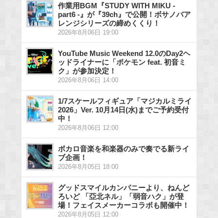
作業用BGM『STUDY WITH MIKU -
part6 -』が『39ch』で公開！ボサノバア
レンジシリーズの締めくくり！
2026年8月06日 19:00
YouTube Music Weekend 12.0のDay2ヘ
ッドライナーに「ポケモン feat. 初音ミ
ク」が参加決定！
2026年8月06日 14:00
1/7スケールフィギュア「マジカルミライ
2026」Ver. 10月14日(水)までご予約受付
中！
2026年8月06日 12:00
ボカロ音楽を和楽器のみで奏でる新ライ
ブ企画！
2026年8月05日 18:00
グッドスマイルカンパニーより、ねんど
ろいど 「亞北ネル」「弱音ハク」が登
場！フェイスメーカーコラボも開催中！
2026年8月05日 12:00