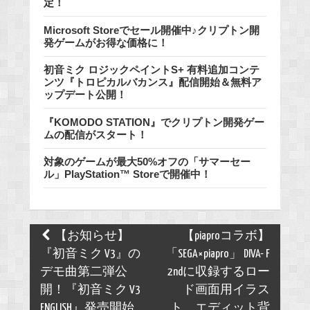
定！
Microsoft Storeでセール開催中♪クリプトン開
発ゲームがお得な価格に！
初音ミク ロジックペイントS+ 有料追加コンテ
ンツ『トロピカルバカンス』配信開始＆無料ア
ップデート公開！
『KOMODO STATION』でクリプトン開発ゲー
ムの配信がスタート！
対象のゲームが最大50%オフの「サマーセー
ル」PlayStation™ Storeで開催中！
Post
【お知らせ】
【piaproコラボ】
navigation
『初音ミク V3』の
「SEGA×piapro」 DIVA- F
デモ曲第二弾公
2ndに収録するロー
開！『初音ミク V3
ド画面用イラス
ENGLISH』発売開始
ト、エディット背