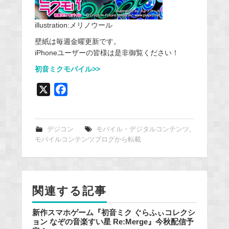
illustration:メリノウール
壁紙は毎週金曜更新です。
iPhoneユーザーの皆様は是非御覧ください！
初音ミクモバイル>>
X
F
a
c
e
デジコン
モバイル・デジタルコンテンツ
,
モバイルコンテンツブログから転載
b
o
o
k
関連する記事
新作スマホゲーム『初音ミク ぐらふぃコレクシ
ョン なぞの音楽すい星 Re:Merge』今秋配信予