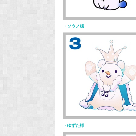
・ソウノ様
・ゆずた様