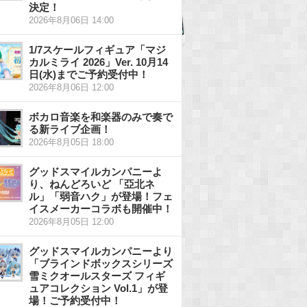
決定！
2026年8月06日 14:00
1/7スケールフィギュア「マジ
カルミライ 2026」Ver. 10月14
日(水)までご予約受付中！
2026年8月06日 12:00
ボカロ音楽を和楽器のみで奏で
る新ライブ企画！
2026年8月05日 18:00
グッドスマイルカンパニーよ
り、ねんどろいど 「亞北ネ
ル」「弱音ハク」が登場！フェ
イスメーカーコラボも開催中！
2026年8月05日 12:00
グッドスマイルカンパニーより
「ブラインドボックスシリーズ
雪ミクオールスターズ フィギ
ュアコレクション Vol.1」が登
場！ご予約受付中！