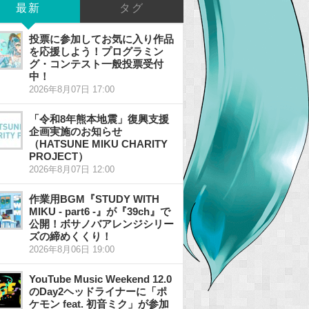
最新
タグ
投票に参加してお気に入り作品
を応援しよう！プログラミン
グ・コンテスト一般投票受付
中！
2026年8月07日 17:00
「令和8年熊本地震」復興支援
企画実施のお知らせ
（HATSUNE MIKU CHARITY
PROJECT）
2026年8月07日 12:00
作業用BGM『STUDY WITH
MIKU - part6 -』が『39ch』で
公開！ボサノバアレンジシリー
ズの締めくくり！
2026年8月06日 19:00
YouTube Music Weekend 12.0
のDay2ヘッドライナーに「ポ
ケモン feat. 初音ミク」が参加