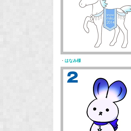
・
はなみ様