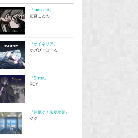
『ruminate』
藍宮ことの
『サイネリア』
かげぴーぼーる
『Sister』
ROY
『朝凪ぐ / 朱夏氷菓』
ジグ