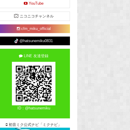
YouTube
ニコニコチャンネル
cfm_miku_official
@hatsunemiku0831
LINE 友達登録
ID：@hatsunemiku
初音ミク公式ナビ「ミクナビ」