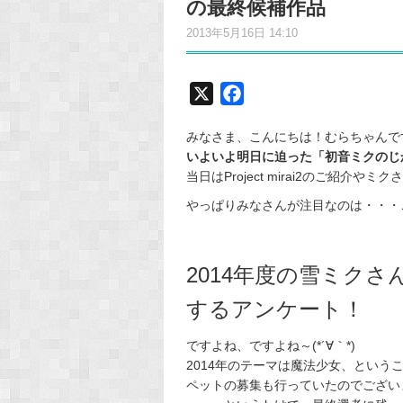
の最終候補作品
2013年5月16日 14:10
X
F
a
みなさま、こんにちは！むらちゃんで
c
いよいよ明日に迫った「初音ミクのじ
e
当日はProject mirai2のご紹
b
やっぱりみなさんが注目なのは・・・これ
o
o
k
2014年度の雪ミク
するアンケート！
ですよね、ですよね～(*´∀｀*)
2014年のテーマは魔法少女、という
ペットの募集も行っていたのでござい