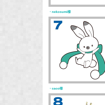
・nekosumi様
・caco様