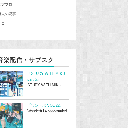
ピアプロ
過去の記事
音楽
音楽配信・サブスク
『STUDY WITH MIKU
part 6』
STUDY WITH MIKU
『ワンオポ VOL.22』
Wonderful★opportunity!