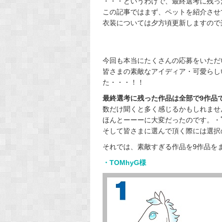
・・・というわけで、最終選考に残っ
この記事ではまず、ペットを紹介させ
衣装については夕方頃更新しますので
今回も本当にたくさんの応募をいただ
皆さまの素敵なアイディア・可愛らし
た・・・！！
最終選考に残った作品は全部で9作品
数だけ聞くと多く感じるかもしれませ
ほんとーーーに大変だったのです。・ﾟ・
そして皆さまに選んで頂く際には選択
それでは、素敵すぎる作品を9作品をまと
・TOMhyG様