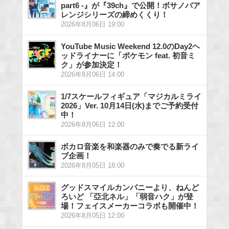
part6 -』が『39ch』で公開！ボサノバア
レンジシリーズの締めくくり！
2026年8月06日 19:00
YouTube Music Weekend 12.0のDay2ヘ
ッドライナーに「ポケモン feat. 初音ミ
ク」が参加決定！
2026年8月06日 14:00
1/7スケールフィギュア「マジカルミライ
2026」Ver. 10月14日(水)までご予約受付
中！
2026年8月06日 12:00
ボカロ音楽を和楽器のみで奏でる新ライ
ブ企画！
2026年8月05日 18:00
グッドスマイルカンパニーより、ねんど
ろいど 「亞北ネル」「弱音ハク」が登
場！フェイスメーカーコラボも開催中！
2026年8月05日 12:00