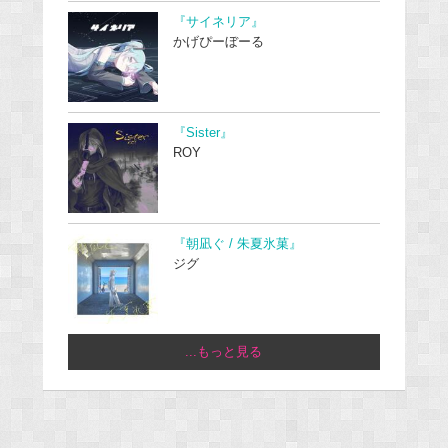
『サイネリア』
かげぴーぼーる
『Sister』
ROY
『朝凪ぐ / 朱夏氷菓』
ジグ
...もっと見る