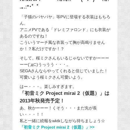
.｡.:*･゜ﾟ
「子猫のパヤパヤ」等PVに登場する衣装はもちろ
ん、
アニメPVである「ドレミファロンド」にも衣装が
あるのですね！
こういうマーチ風な衣装って胸が高鳴りません
か！？私だけですか！？
そして、桜ミクさんもいるじゃないですかーーー
ーー(´д⊂)うっうう・・・。
SEGAさんならやってくれると信じていました！
可愛いよう桜ミクさん可愛いよう。
はー・・・。楽しみすぎます。
「初音ミク Project mirai 2（仮題）」は
2013年秋発売予定！
あ、秋かーーー！くそう・・・まだ先が長
い・・・！！
私と一緒に続報をwktkしながら待ちましょう☆
「初音ミク Project mirai 2（仮題）」>>