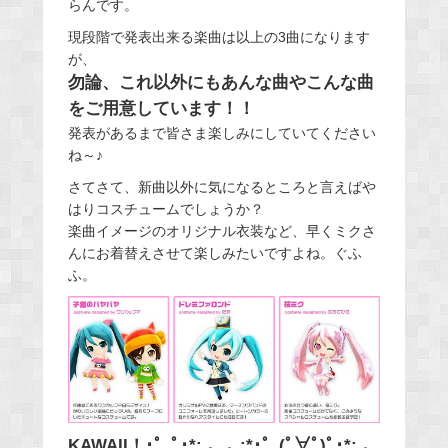
らんです。
現段階で発表出来る楽曲は以上の3曲になります
が、
勿論、これ以外にもあんな曲やこんな曲
をご用意しています！！
発表があるまで皆さま楽しみにしていてください
ね～♪
さてさて、新曲以外に気になるところと言えばや
はりコスチュームでしょうか？
楽曲イメージのオリジナル衣装など、早くミクさ
んにお着替えさせて楽しみたいですよね。ぐふ
ふ。
KAWAII！･゜ﾟ･*:.｡..｡.:*･゜(ﾟ∀ﾟ)ﾟ･*:.｡.