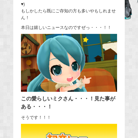
♥)
e
もしかしたら既にご存知の方も多いやもしれませ
b
ん！
o
本日は嬉しいニュースなのですぜっ・・・！！
o
k
この愛らしいミクさん・・・！見た事が
ある・・・！
そうです！！！