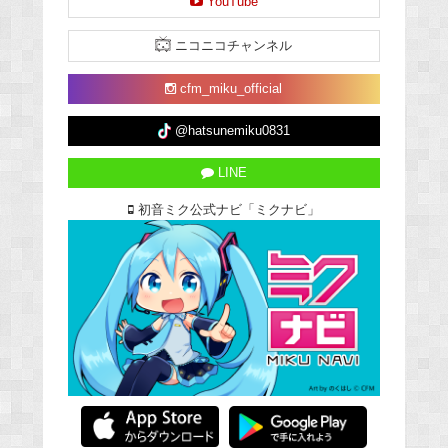
YouTube
ニコニコチャンネル
cfm_miku_official
@hatsunemiku0831
LINE
初音ミク公式ナビ「ミクナビ」