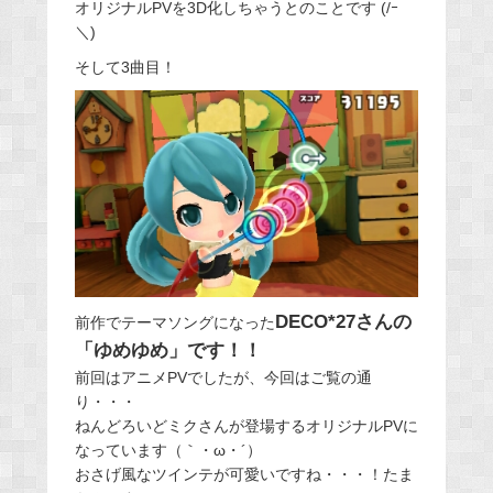
オリジナルPVを3D化しちゃうとのことです (/ｰ
＼)
そして3曲目！
DECO*27さんの
前作でテーマソングになった
「ゆめゆめ」です！！
前回はアニメPVでしたが、今回はご覧の通
り・・・
ねんどろいどミクさんが登場するオリジナルPVに
なっています（｀・ω・´）
おさげ風なツインテが可愛いですね・・・！たま