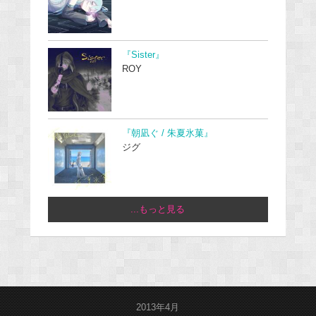
『Sister』
ROY
『朝凪ぐ / 朱夏氷菓』
ジグ
...もっと見る
2013年4月