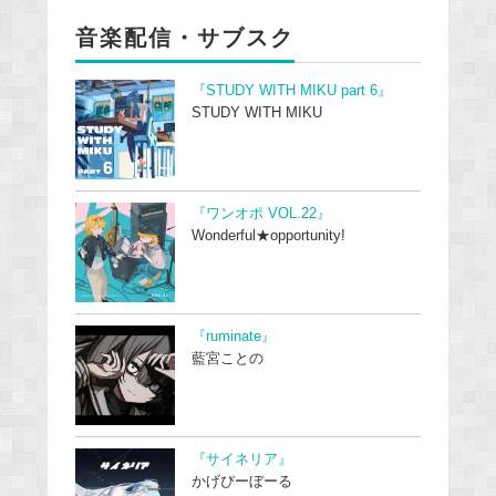
音楽配信・サブスク
『STUDY WITH MIKU part 6』
STUDY WITH MIKU
『ワンオポ VOL.22』
Wonderful★opportunity!
『ruminate』
藍宮ことの
『サイネリア』
かげぴーぼーる