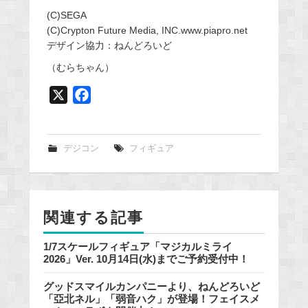
(C)SEGA
(C)Crypton Future Media, INC.www.piapro.net
デザイン協力：ねんどろいど
（むらちゃん）
X
F
a
c
e
デジコン
フィギュア
b
o
o
関連する記事
k
1/7スケールフィギュア「マジカルミライ
2026」Ver. 10月14日(水)までご予約受付中！
グッドスマイルカンパニーより、ねんどろいど
「亞北ネル」「弱音ハク」が登場！フェイスメ