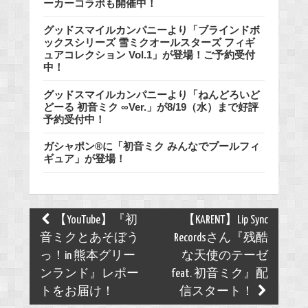
ーカーコラボも開催中！
グッドスマイルカンパニーより「ブラインドボ
ックスシリーズ 雪ミクオールスターズ フィギ
ュアコレクション Vol.1」が登場！ご予約受付
中！
グッドスマイルカンパニーより「ねんどろいど
どーる 初音ミク ∞Ver.」が8/19（水）まで好評
予約受付中！
ガシャポン®に「初音ミク みんなでプールフィ
ギュア」が登場！
Post
【YouTube】『初
【KARENT】Lip Sync
navigation
音ミクとあそぼう
Recordsさん『残酷
っ！in 熊本グリー
な天使のテーゼ
ンランド』レポー
feat. 初音ミク』配
トをお届け！
信スタート！