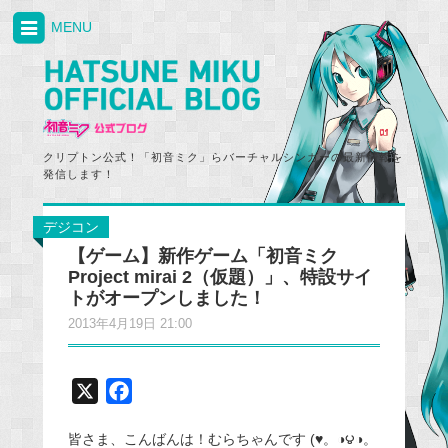
MENU
クリプトン公式！「初音ミク」らバーチャルシンガーの最新情報を
発信します！
デジコン
【ゲーム】新作ゲーム「初音ミク
Project mirai 2（仮題）」、特設サイ
トがオープンしました！
2013年4月19日 21:00
X
F
a
皆さま、こんばんは！むらちゃんです (♥。◑౪◑。
c