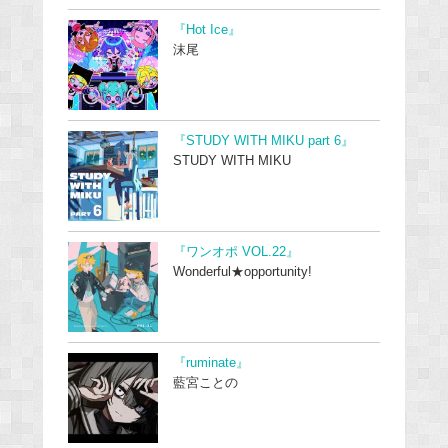
『Hot Ice』
沫尾
『STUDY WITH MIKU part 6』
STUDY WITH MIKU
『ワンオポ VOL.22』
Wonderful★opportunity!
『ruminate』
藍宮ことの