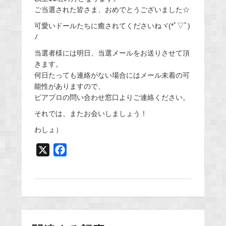
ご当選された皆さま、おめでとうございました☆
可愛いドールたちに癒されてくださいねヾ(*ﾟ▽ﾟ)
ﾉ
当選者様には明日、当選メールをお送りさせて頂
きます。
何日たっても連絡がない場合にはメール未着の可
能性がありますので、
ピアプロの問い合わせ窓口よりご連絡ください。
それでは、またお会いしましょう！
わしょ）
X
F
a
c
e
b
o