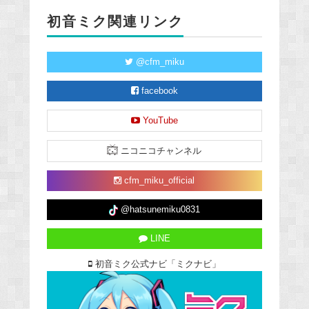
初音ミク関連リンク
@cfm_miku
facebook
YouTube
ニコニコチャンネル
cfm_miku_official
@hatsunemiku0831
LINE
初音ミク公式ナビ「ミクナビ」