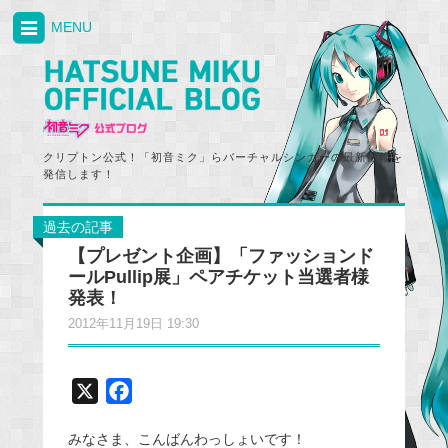
MENU
クリプトン公式！「初音ミク」らバーチャルシンガーの最新情報を
発信します！
過去の記事
【プレゼント企画】「ファッションド
ールPullip展」ペアチケット当選者様
発表！
2012年11月19日 19:30
X
F
a
みなさま、こんばんわっしょいです！
c