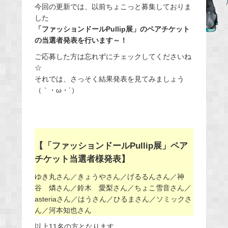
今回の更新では、以前ちょこっと募集しておりま
e
した
b
「ファッションドールPullip展」のペアチケット
o
の当選者発表を行います～！
o
ご応募した方は忘れずにチェックしてくださいね
k
☆
それでは、さっそく結果発表を見てみましょう
（｀・ω・´）
【「ファッションドールPullip展」ペア
チケット当選者様発表】
ゆき丸さん／きょうやさん／げるるんさん／神
谷 燐さん／鈴木 愛梨さん／ちょこ雪音さん／
asteriaさん／はうさん／ひるまさん／ソミックさ
ん／河本知也さん
以上11名の方となります。