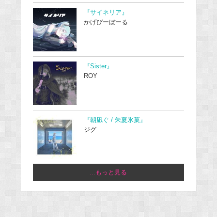
『サイネリア』
かげぴーぼーる
『Sister』
ROY
『朝凪ぐ / 朱夏氷菓』
ジグ
...もっと見る