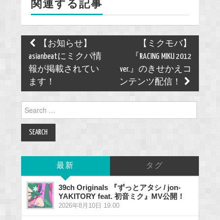
関連する記事
o
k
Post
【お知らせ】
【ミクモバ】
navigation
asianbeatにミクパ情
『RACING MIKU 2012
報が掲載されてい
ver.』のきせかえコ
ます！
ンテンツ配信！
Search
for:
最新
タグ
39ch Originals 『ずっとアタシ / jon-
YAKITORY feat. 初音ミク』MV公開！
2026年8月10日 19:00