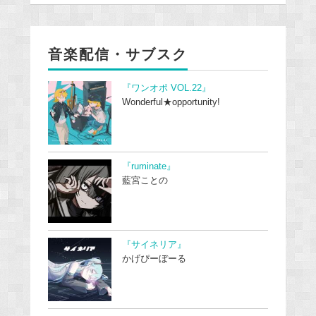
音楽配信・サブスク
『ワンオポ VOL.22』
Wonderful★opportunity!
『ruminate』
藍宮ことの
『サイネリア』
かげぴーぼーる