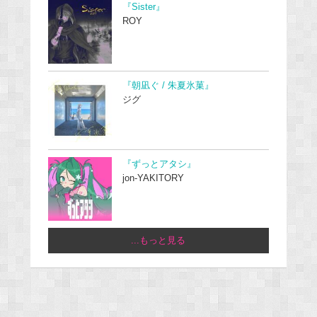
『Sister』
ROY
『朝凪ぐ / 朱夏氷菓』
ジグ
『ずっとアタシ』
jon-YAKITORY
...もっと見る