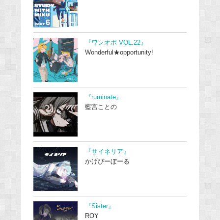
『ワンオポ VOL.22』
Wonderful★opportunity!
『ruminate』
藍宮ことの
『サイネリア』
かげぴーぼーる
『Sister』
ROY