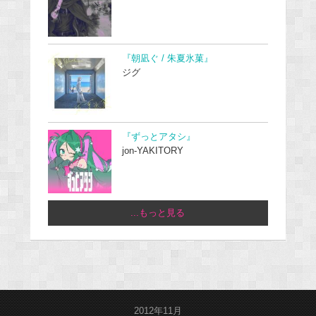
『朝凪ぐ / 朱夏氷菓』
ジグ
『ずっとアタシ』
jon-YAKITORY
...もっと見る
2012年11月