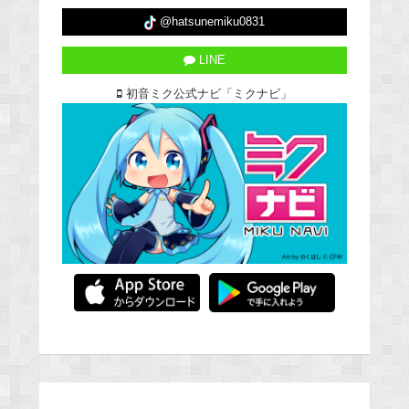
@hatsunemiku0831
LINE
初音ミク公式ナビ「ミクナビ」