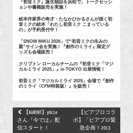
『初音ミク』誕生秘話を浜松で。トークセッシ
ョンや書籍販売を実施！
絵本作家界の奇才・たなかひかるさんが描く初
音ミクの絵本「わたし初音ミク こまっている
の」が予約受付中！
「SNOW MIKU 2026」で“初音ミクの生みの
親”サイン会を実施！『創作のミライ』限定グ
ッズも会場販売！
クリプトン ローカルチームの『初音ミク「マジ
カルミライ 2025」』in TOKYO 出展情報！
初音ミク「マジカルミライ 2025」会場で『創作
のミライ〈CFM特装版〉』を販売！
Post
【KARENT】y0c1e
【ピアプロコラ
navigation
さん『今では』配
ボ】「ピアプロ緊
信スタート！
急企画！2013