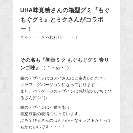
UHA味覚糖さんの箱型グミ『もぐ
もぐグミ』とミクさんがコラボ
ー！
きゃ・・・きゃわわわ・・・！
その名も『初音ミク もぐもぐグミ 青リ
ンゴ味』（｀・ω・´）
箱のデザインはコスパさんにご協力いただき、
グラフィグバージョンになっております！
また、パッケージのデザインはお馴染のぷちでび
るさん(*ﾟ▽ﾟ)ﾉ
箱のデザインは４種もあり、
喜怒哀楽の表情になっています。
ぷちでびるさんのほんわか～なイラストがとって
もかわゆいです・・・！