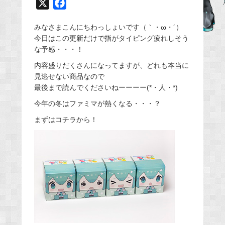
X
F
a
みなさまこんにちわっしょいです（｀・ω・´）
c
今日はこの更新だけで指がタイピング疲れしそう
e
な予感・・・！
b
内容盛りだくさんになってますが、どれも本当に
o
見逃せない商品なので
o
最後まで読んでくださいねーーーー(*・人・*)
k
今年の冬はファミマが熱くなる・・・？
まずはコチラから！