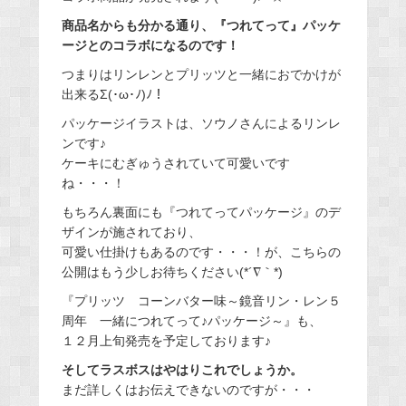
商品名からも分かる通り、『つれてって』パッケ
ージとのコラボになるのです！
つまりはリンレンとプリッツと一緒におでかけが
出来るΣ(･ω･ﾉ)ﾉ！
パッケージイラストは、ソウノさんによるリンレ
ンです♪
ケーキにむぎゅうされていて可愛いです
ね・・・！
もちろん裏面にも『つれてってパッケージ』のデ
ザインが施されており、
可愛い仕掛けもあるのです・・・！が、こちらの
公開はもう少しお待ちください(*´∇｀*)
『プリッツ コーンバター味～鏡音リン・レン５
周年 一緒につれてって♪パッケージ～』も、
１２月上旬発売を予定しております♪
そしてラスボスはやはりこれでしょうか。
まだ詳しくはお伝えできないのですが・・・