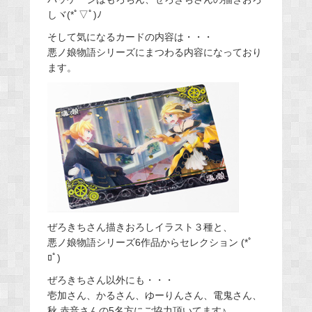
しヾ(*ﾟ▽ﾟ)ﾉ
そして気になるカードの内容は・・・
悪ノ娘物語シリーズにまつわる内容になっており
ます。
ぜろきちさん描きおろしイラスト３種と、
悪ノ娘物語シリーズ6作品からセレクション (*ﾟ
ﾛﾟ)
ぜろきちさん以外にも・・・
壱加さん、かるさん、ゆーりんさん、電鬼さん、
秋 赤音さんの5名方にご協力頂いてます♪