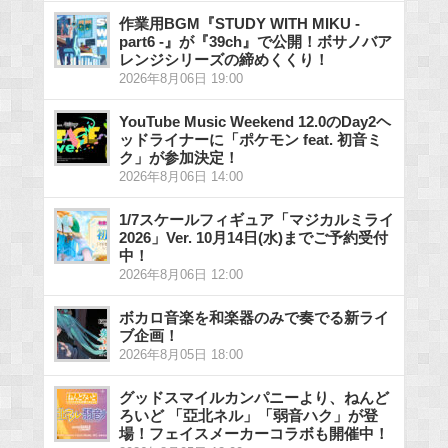
作業用BGM『STUDY WITH MIKU -
part6 -』が『39ch』で公開！ボサノバア
レンジシリーズの締めくくり！
2026年8月06日 19:00
YouTube Music Weekend 12.0のDay2ヘ
ッドライナーに「ポケモン feat. 初音ミ
ク」が参加決定！
2026年8月06日 14:00
1/7スケールフィギュア「マジカルミライ
2026」Ver. 10月14日(水)までご予約受付
中！
2026年8月06日 12:00
ボカロ音楽を和楽器のみで奏でる新ライ
ブ企画！
2026年8月05日 18:00
グッドスマイルカンパニーより、ねんど
ろいど 「亞北ネル」「弱音ハク」が登
場！フェイスメーカーコラボも開催中！