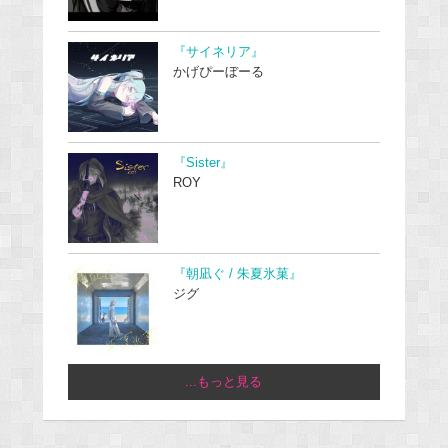
『サイネリア』
かげぴーぼーる
『Sister』
ROY
『朝凪ぐ / 朱夏氷菓』
ジグ
...もっと見る