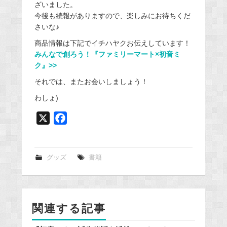
ざいました。
今後も続報がありますので、楽しみにお待ちくだ
さいな♪
商品情報は下記でイチハヤクお伝えしています！
みんなで創ろう！『ファミリーマート×初音ミ
ク』>>
それでは、またお会いしましょう！
わしょ)
X
F
a
c
e
グッズ
書籍
b
o
o
関連する記事
k