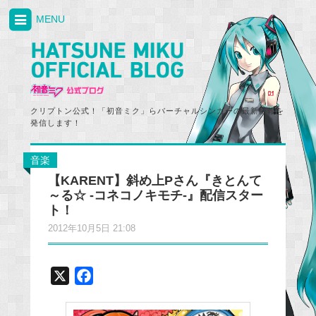
MENU
クリプトン公式！「初音ミク」らバーチャルシンガーの最新情報を
発信します！
音楽
【KARENT】斜め上Pさん『きとんて
～る☆ -コネコノキモチ-』配信スター
ト！
2012年10月5日 21:08
X
F
a
c