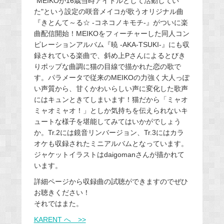
"MEIKOが16歳当時アイドルとして活動してい
た"という設定の咲音メイコが歌うオリジナル曲
『きとんて～る☆ -コネコノキモチ-』がついに楽
曲配信開始！MEIKOをフィーチャーした同人コン
ピレーションアルバム『暁 -AKA-TSUKI-』にも収
録されている楽曲で、斜め上Pさんによるとびき
りポップな曲調に猫の目線で描かれた恋の歌で
す。パラメータで従来のMEIKOの力強く大人っぽ
い声質から、甘くかわいらしい声に変化した歌声
にはキュンときてしまいます！猫だから「ミャオ
ミャオミャオ！」としか気持ちを伝えられないキ
ュートな様子を堪能してみてはいかがでしょう
か。Tr.2には鏡音リンバージョン、Tr.3にはカラ
オケも収録されたミニアルバムとなっています。
ジャケットイラストはdaigomanさんが描かれて
います。
詳細ページから収録曲の試聴ができますのでぜひ
お聴きください！
それではまた。
KARENT へ >>