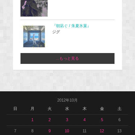
『朝凪ぐ / 朱夏氷菓』
ジグ
...もっと見る
2012年10月
日
月
火
水
木
金
土
1
2
3
4
5
6
7
8
9
10
11
12
13