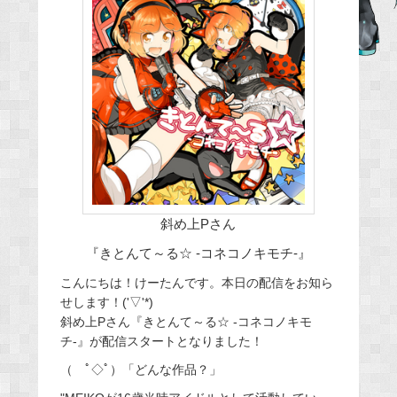
e
b
o
o
k
斜め上Pさん
『きとんて～る☆ -コネコノキモチ-』
こんにちは！けーたんです。本日の配信をお知ら
せします！('▽'*)
斜め上Pさん『きとんて～る☆ -コネコノキモ
チ-』が配信スタートとなりました！
（ ﾟ◇ﾟ）「どんな作品？」