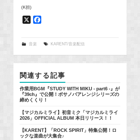
(K担)
X
F
a
c
e
音楽
KARENT/音楽配信
b
o
o
関連する記事
k
作業用BGM『STUDY WITH MIKU - part6 -』が
『39ch』で公開！ボサノバアレンジシリーズの
締めくくり！
【マジカルミライ】初音ミク「マジカルミライ
2026」OFFICIAL ALBUM 本日リリース！！
【KARENT】「ROCK SPIRIT」特集公開！ロ
ックな楽曲が大集合♪