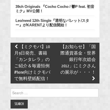
39ch Originals 『Cocho Cocho / 鬱P feat. 初音
ミク』MV公開！
Leo/need 12th Single『透明なパレット/スタ
ー』がKARENTより配信開始！
Post
【ミクモバ】10
【お知らせ】「国
navigation
月9日発売、書籍
際通貨基金・世界
「カンタレラ」の
銀行年次総会
ご紹介＆毎週恒例
2012」にミクさん
iPhone向けミクモバ
の展示が・・・！
で無料壁紙配信！
Search
for: