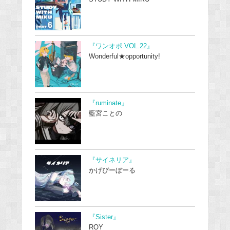
『ワンオポ VOL.22』
Wonderful★opportunity!
『ruminate』
藍宮ことの
『サイネリア』
かげぴーぼーる
『Sister』
ROY