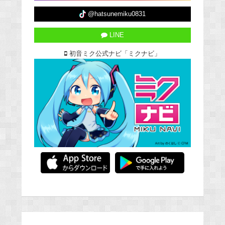
@hatsunemiku0831
LINE
初音ミク公式ナビ「ミクナビ」