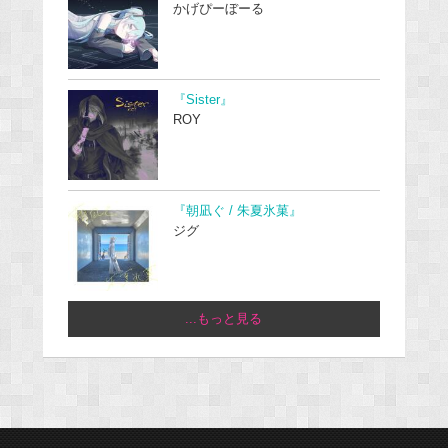
かげぴーぼーる
『Sister』
ROY
『朝凪ぐ / 朱夏氷菓』
ジグ
...もっと見る