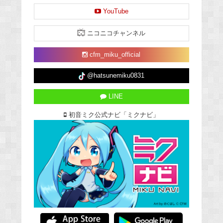
YouTube
ニコニコチャンネル
cfm_miku_official
@hatsunemiku0831
LINE
初音ミク公式ナビ「ミクナビ」