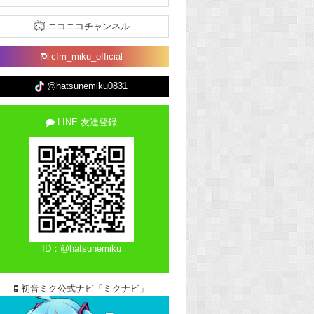
ニコニコチャンネル
cfm_miku_official
@hatsunemiku0831
LINE 友達登録
ID：@hatsunemiku
初音ミク公式ナビ「ミクナビ」