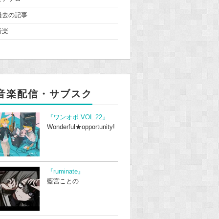
過去の記事
音楽
音楽配信・サブスク
『ワンオポ VOL.22』
Wonderful★opportunity!
『ruminate』
藍宮ことの