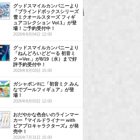
グッドスマイルカンパニーより
「ブラインドボックスシリーズ
雪ミクオールスターズ フィギ
ュアコレクション Vol.1」が登
場！ご予約受付中！
2026年8月04日 12:00
グッドスマイルカンパニーより
「ねんどろいどどーる 初音ミ
ク ∞Ver.」が8/19（水）まで好
評予約受付中！
2026年8月03日 15:00
ガシャポン®に「初音ミク みん
なでプールフィギュア」が登
場！
2026年8月03日 12:00
おだやかな色合いのラインマー
カー『マイルドライナー with
ピアプロキャラクターズ』が発
売中！
2026年7月31日 15:00