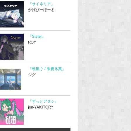
『サイネリア』
かげぴーぼーる
『Sister』
ROY
『朝凪ぐ / 朱夏氷菓』
ジグ
『ずっとアタシ』
jon-YAKITORY