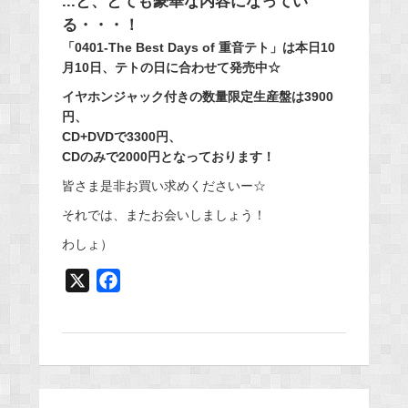
...と、とても豪華な内容になってい
る・・・！
「0401-The Best Days of 重音テト」は本日10
月10日、テトの日に合わせて発売中☆
イヤホンジャック付きの数量限定生産盤は3900
円、
CD+DVDで3300円、
CDのみで2000円となっております！
皆さま是非お買い求めくださいー☆
それでは、またお会いしましょう！
わしょ）
X
F
a
c
e
b
o