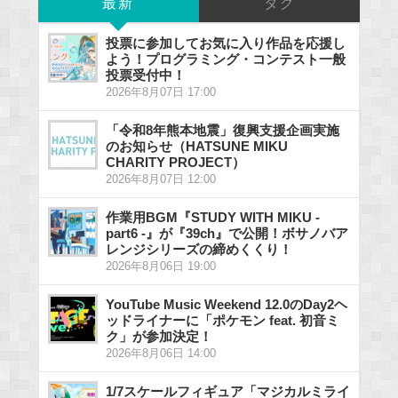
最新
タグ
投票に参加してお気に入り作品を応援し
よう！プログラミング・コンテスト一般
投票受付中！
2026年8月07日 17:00
「令和8年熊本地震」復興支援企画実施
のお知らせ（HATSUNE MIKU
CHARITY PROJECT）
2026年8月07日 12:00
作業用BGM『STUDY WITH MIKU -
part6 -』が『39ch』で公開！ボサノバア
レンジシリーズの締めくくり！
2026年8月06日 19:00
YouTube Music Weekend 12.0のDay2ヘ
ッドライナーに「ポケモン feat. 初音ミ
ク」が参加決定！
2026年8月06日 14:00
1/7スケールフィギュア「マジカルミライ