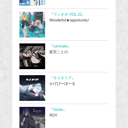
『ワンオポ VOL.22』
Wonderful★opportunity!
『ruminate』
藍宮ことの
『サイネリア』
かげぴーぼーる
『Sister』
ROY