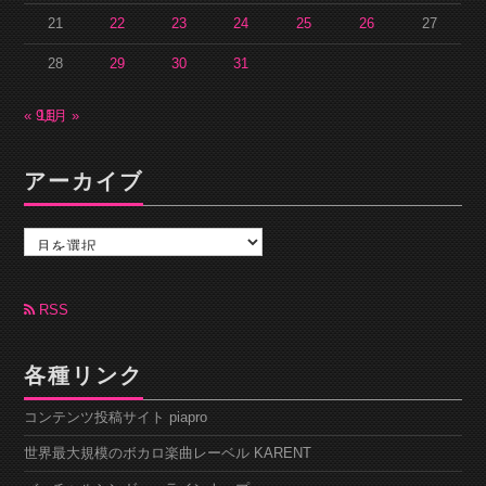
21
22
23
24
25
26
27
28
29
30
31
« 9月
11月 »
アーカイブ
ア
ー
カ
イ
ブ
RSS
各種リンク
コンテンツ投稿サイト piapro
世界最大規模のボカロ楽曲レーベル KARENT