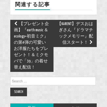
関連する記事
o
k
Post
【プレゼント企
【KARENT】デスおは
navigation
画】『earth music ＆
ぎさん『ドラマチ
ecology×初音ミク』
ックメモリー』配
の第4弾の可愛い
信スタート！
お洋服たちをプレ
ゼント！＆ミクモ
バで「39」の着せ
替え配信！
Search
for: