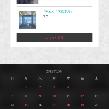
『朝凪ぐ / 朱夏氷菓』
ジグ
...もっと見る
2012年10月
日
月
火
水
木
金
土
1
2
3
4
5
6
7
8
9
10
11
12
13
14
15
16
17
18
19
20