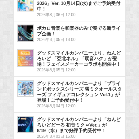
2026」Ver. 10月14日(水)までご予約受付
中！
2026年8月06日 12:00
ボカロ音楽を和楽器のみで奏でる新ライ
ブ企画！
2026年8月05日 18:00
グッドスマイルカンパニーより、ねんど
ろいど 「亞北ネル」「弱音ハク」が登
場！フェイスメーカーコラボも開催中！
2026年8月05日 12:00
グッドスマイルカンパニーより「ブライ
ンドボックスシリーズ 雪ミクオールスタ
ーズ フィギュアコレクション Vol.1」が
登場！ご予約受付中！
2026年8月04日 12:00
グッドスマイルカンパニーより「ねんど
ろいどどーる 初音ミク ∞Ver.」が
8/19（水）まで好評予約受付中！
2026年8月03日 15:00