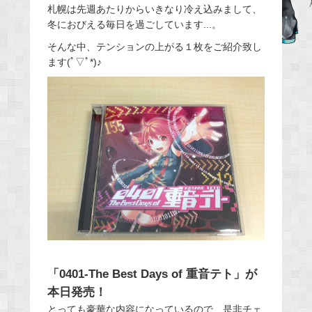
札幌は先週あたりからいきなり冷え込みまして、
e
冬におびえる毎日を過ごしています...。
b
そんな中、テンションの上がる１枚をご紹介致し
o
ます(ﾟ▽ﾟ*)♪
o
k
「0401-The Best Days of 重音テト」が
本日発売！
とっても豪華な内容になっているので、是非チェ