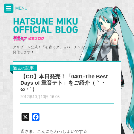
MENU
クリプトン公式！「初音ミク」らバーチャルシンガーの最新情報を
発信します！
過去の記事
【CD】本日発売！「0401-The Best
Days of 重音テト」をご紹介（｀・
ω・´）
2012年10月10日 16:05
X
F
a
皆さま、こんにちわっしょいです☆
c