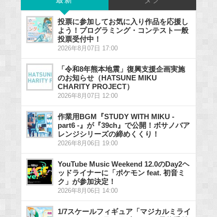
最新
タグ
投票に参加してお気に入り作品を応援し
よう！プログラミング・コンテスト一般
投票受付中！
2026年8月07日 17:00
「令和8年熊本地震」復興支援企画実施
のお知らせ（HATSUNE MIKU
CHARITY PROJECT）
2026年8月07日 12:00
作業用BGM『STUDY WITH MIKU -
part6 -』が『39ch』で公開！ボサノバア
レンジシリーズの締めくくり！
2026年8月06日 19:00
YouTube Music Weekend 12.0のDay2ヘ
ッドライナーに「ポケモン feat. 初音ミ
ク」が参加決定！
2026年8月06日 14:00
1/7スケールフィギュア「マジカルミライ