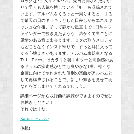
ロックな7曲入りアルバム。先日公開されたばか
りで早くも人気を博している「虹」も収録されて
います。アルバムをくるっと一周りすると、まる
で晴天の日のキラキラとした日差しからエネルギ
ッシュな午後、そして静かな星空まで...日常をフ
ァインダーで覗き見たような、温かくて曲ごとに
風情のある音に出会えます。ミクの歌うメロディ
もどことなくインスト寄りで、すっと耳に入って
くる心地よさがあります。アルバム表題曲となる
Tr.1「Fines」はカラリと響くギターと高揚感のあ
るドラムの疾走感がとても爽やかな1曲。様々な
企画に向けて制作された個別の楽曲がアルバムと
して再構成されることで、新しい輝きを見せてあ
なたを楽しませてくれるでしょう。
詳細ページから収録曲の試聴ができますのでぜひ
お聴きください！
それではまた。
KarenT へ >>
(K担)