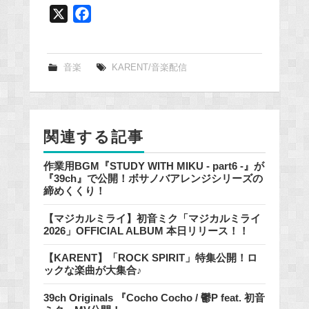
X
F
a
c
e
音楽
KARENT/音楽配信
b
o
o
関連する記事
k
作業用BGM『STUDY WITH MIKU - part6 -』が
『39ch』で公開！ボサノバアレンジシリーズの
締めくくり！
【マジカルミライ】初音ミク「マジカルミライ
2026」OFFICIAL ALBUM 本日リリース！！
【KARENT】「ROCK SPIRIT」特集公開！ロ
ックな楽曲が大集合♪
39ch Originals 『Cocho Cocho / 鬱P feat. 初音