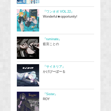
『ワンオポ VOL.22』
Wonderful★opportunity!
『ruminate』
藍宮ことの
『サイネリア』
かげぴーぼーる
『Sister』
ROY