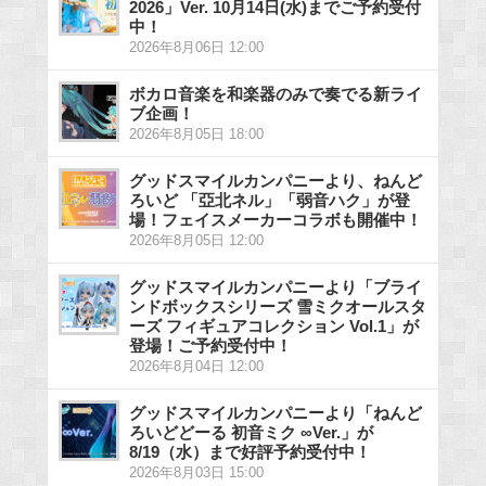
2026」Ver. 10月14日(水)までご予約受付
中！
2026年8月06日 12:00
ボカロ音楽を和楽器のみで奏でる新ライ
ブ企画！
2026年8月05日 18:00
グッドスマイルカンパニーより、ねんど
ろいど 「亞北ネル」「弱音ハク」が登
場！フェイスメーカーコラボも開催中！
2026年8月05日 12:00
グッドスマイルカンパニーより「ブライ
ンドボックスシリーズ 雪ミクオールスタ
ーズ フィギュアコレクション Vol.1」が
登場！ご予約受付中！
2026年8月04日 12:00
グッドスマイルカンパニーより「ねんど
ろいどどーる 初音ミク ∞Ver.」が
8/19（水）まで好評予約受付中！
2026年8月03日 15:00