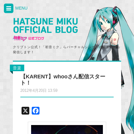
MENU
クリプトン公式！「初音ミク」らバーチャルシンガーの最新情報を
発信します！
音楽
【KARENT】whooさん配信スター
ト！
2012年4月20日 13:59
X
F
a
c
e