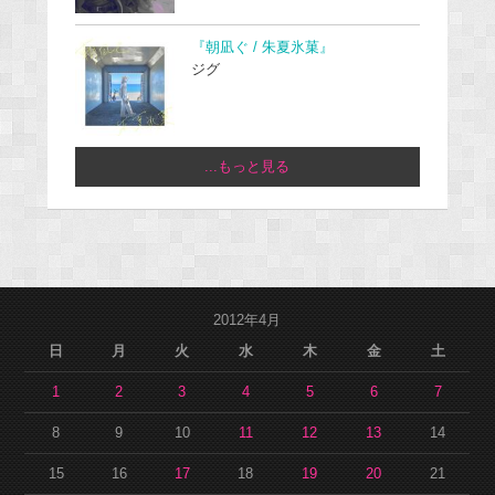
『朝凪ぐ / 朱夏氷菓』
ジグ
...もっと見る
2012年4月
日
月
火
水
木
金
土
1
2
3
4
5
6
7
8
9
10
11
12
13
14
15
16
17
18
19
20
21