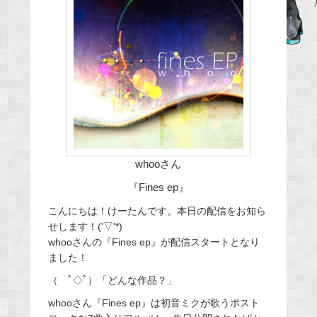
b
o
o
k
whooさん
『Fines ep』
こんにちは！けーたんです。本日の配信をお知ら
せします！('▽'*)
whooさんの『Fines ep』が配信スタートとなり
ました！
（ ﾟ◇ﾟ）「どんな作品？」
whooさん『Fines ep』は初音ミクが歌うポスト