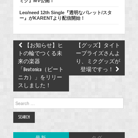
ミク』MV公開！
Leo/need 12th Single『透明なパレット/スタ
ー』がKARENTより配信開始！
Post
【お知らせ】ヒ
【グッズ】タイト
navigation
トの輪でつくる未
ープライズさんよ
来の楽器
り、ミクグッズが
「Beatonica（ビート
登場ですっ！
ニカ）」をリリー
スしました！
Search
for: