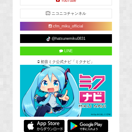
YouTube
ニコニコチャンネル
cfm_miku_official
@hatsunemiku0831
LINE
初音ミク公式ナビ「ミクナビ」