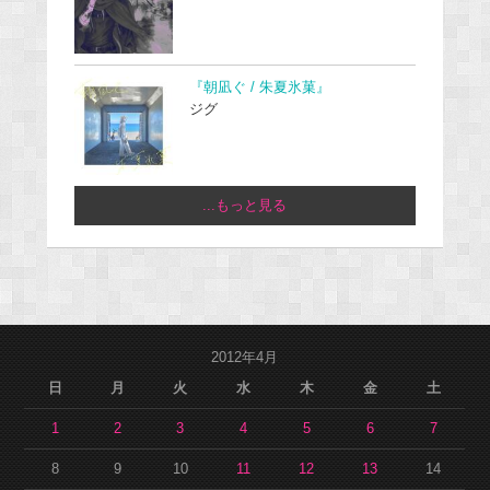
『朝凪ぐ / 朱夏氷菓』
ジグ
...もっと見る
2012年4月
日
月
火
水
木
金
土
1
2
3
4
5
6
7
8
9
10
11
12
13
14