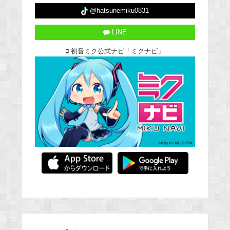
@hatsunemiku0831
LINE
初音ミク公式ナビ「ミクナビ」