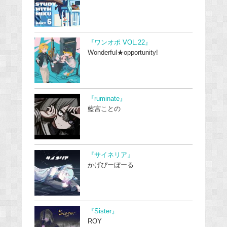
『ワンオポ VOL.22』
Wonderful★opportunity!
『ruminate』
藍宮ことの
『サイネリア』
かげぴーぼーる
『Sister』
ROY