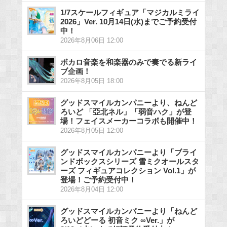
1/7スケールフィギュア「マジカルミライ
2026」Ver. 10月14日(水)までご予約受付
中！
2026年8月06日 12:00
ボカロ音楽を和楽器のみで奏でる新ライ
ブ企画！
2026年8月05日 18:00
グッドスマイルカンパニーより、ねんど
ろいど 「亞北ネル」「弱音ハク」が登
場！フェイスメーカーコラボも開催中！
2026年8月05日 12:00
グッドスマイルカンパニーより「ブライ
ンドボックスシリーズ 雪ミクオールスタ
ーズ フィギュアコレクション Vol.1」が
登場！ご予約受付中！
2026年8月04日 12:00
グッドスマイルカンパニーより「ねんど
ろいどどーる 初音ミク ∞Ver.」が