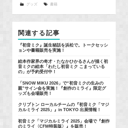
e
グッズ
書籍
b
o
o
関連する記事
k
『初音ミク』誕生秘話を浜松で。トークセッシ
ョンや書籍販売を実施！
絵本作家界の奇才・たなかひかるさんが描く初
音ミクの絵本「わたし初音ミク こまっている
の」が予約受付中！
「SNOW MIKU 2026」で“初音ミクの生みの
親”サイン会を実施！『創作のミライ』限定グ
ッズも会場販売！
クリプトン ローカルチームの『初音ミク「マジ
カルミライ 2025」』in TOKYO 出展情報！
初音ミク「マジカルミライ 2025」会場で『創作
のミライ〈CFM特装版〉』を販売！