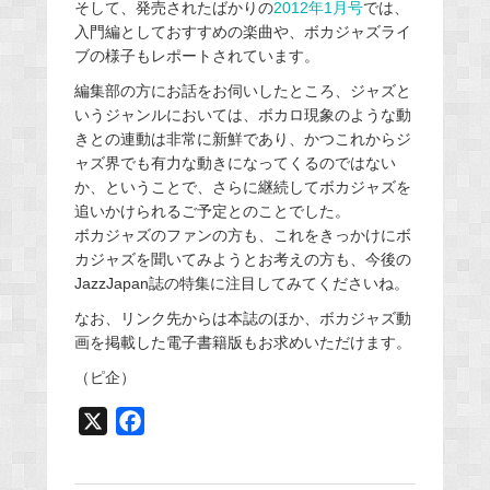
そして、発売されたばかりの
2012年1月号
では、
入門編としておすすめの楽曲や、ボカジャズライ
ブの様子もレポートされています。
編集部の方にお話をお伺いしたところ、ジャズと
いうジャンルにおいては、ボカロ現象のような動
きとの連動は非常に新鮮であり、かつこれからジ
ャズ界でも有力な動きになってくるのではない
か、ということで、さらに継続してボカジャズを
追いかけられるご予定とのことでした。
ボカジャズのファンの方も、これをきっかけにボ
カジャズを聞いてみようとお考えの方も、今後の
JazzJapan誌の特集に注目してみてくださいね。
なお、リンク先からは本誌のほか、ボカジャズ動
画を掲載した電子書籍版もお求めいただけます。
（ピ企）
X
F
a
c