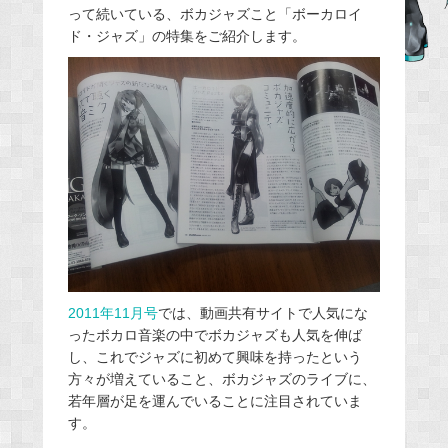
って続いている、ボカジャズこと「ボーカロイ
b
ド・ジャズ」の特集をご紹介します。
o
o
k
2011年11月号
では、動画共有サイトで人気にな
ったボカロ音楽の中でボカジャズも人気を伸ば
し、これでジャズに初めて興味を持ったという
方々が増えていること、ボカジャズのライブに、
若年層が足を運んでいることに注目されていま
す。