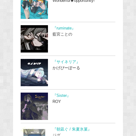
Wonderful★opportunity!
『ruminate』
藍宮ことの
『サイネリア』
かげぴーぼーる
『Sister』
ROY
『朝凪ぐ / 朱夏氷菓』
ジグ