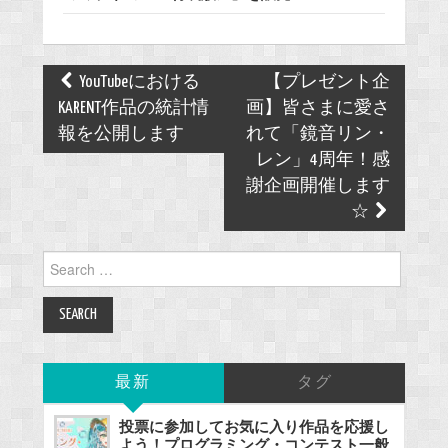
Post
YouTubeにおける
【プレゼント企
navigation
KARENT作品の統計情
画】皆さまに愛さ
報を公開します
れて「鏡音リン・
レン」4周年！感
謝企画開催します
☆
Search
for:
最新
タグ
投票に参加してお気に入り作品を応援し
よう！プログラミング・コンテスト一般