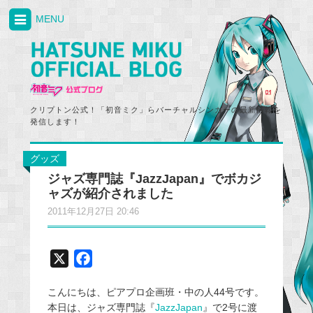
MENU
クリプトン公式！「初音ミク」らバーチャルシンガーの最新情報を
発信します！
グッズ
ジャズ専門誌『JazzJapan』でボカジ
ャズが紹介されました
2011年12月27日 20:46
X
F
a
こんにちは、ピアプロ企画班・中の人44号です。
c
本日は、ジャズ専門誌『
JazzJapan
』で2号に渡
e