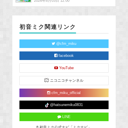
2026年8月03日 12:00
初音ミク関連リンク
@cfm_miku
facebook
YouTube
ニコニコチャンネル
cfm_miku_official
@hatsunemiku0831
LINE
初音ミク公式ナビ「ミクナビ」