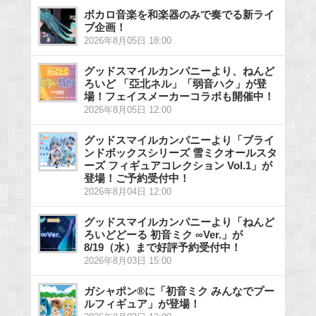
ボカロ音楽を和楽器のみで奏でる新ライ
ブ企画！
2026年8月05日 18:00
グッドスマイルカンパニーより、ねんど
ろいど 「亞北ネル」「弱音ハク」が登
場！フェイスメーカーコラボも開催中！
2026年8月05日 12:00
グッドスマイルカンパニーより「ブライ
ンドボックスシリーズ 雪ミクオールスタ
ーズ フィギュアコレクション Vol.1」が
登場！ご予約受付中！
2026年8月04日 12:00
グッドスマイルカンパニーより「ねんど
ろいどどーる 初音ミク ∞Ver.」が
8/19（水）まで好評予約受付中！
2026年8月03日 15:00
ガシャポン®に「初音ミク みんなでプー
ルフィギュア」が登場！