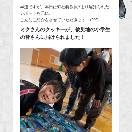
e
早速ですが、本日は弊社特派員Yより届けられた
レポートを元に、
b
こんなご紹介をさせていただきます！(^^*)
o
o
ミクさんのクッキーが、被災地の小学生
k
の皆さんに届けられました！