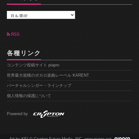
ア
ー
カ
イ
ブ
RSS
各種リンク
コンテンツ投稿サイト piapro
世界最大規模のボカロ楽曲レーベル KARENT
バーチャルシンガー・ラインナップ
個人情報の保護について
Powered by
Art by KEI © Crypton Future Media, INC. www.piapro.net