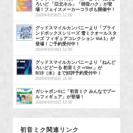
ろいど 「亞北ネル」「弱音ハク」が登
場！フェイスメーカーコラボも開催中！
2026年8月05日 12:00
グッドスマイルカンパニーより「ブライ
ンドボックスシリーズ 雪ミクオールスタ
ーズ フィギュアコレクション Vol.1」が
登場！ご予約受付中！
2026年8月04日 12:00
グッドスマイルカンパニーより「ねんど
ろいどどーる 初音ミク ∞Ver.」が
8/19（水）まで好評予約受付中！
2026年8月03日 15:00
ガシャポン®に「初音ミク みんなでプー
ルフィギュア」が登場！
2026年8月03日 12:00
初音ミク関連リンク