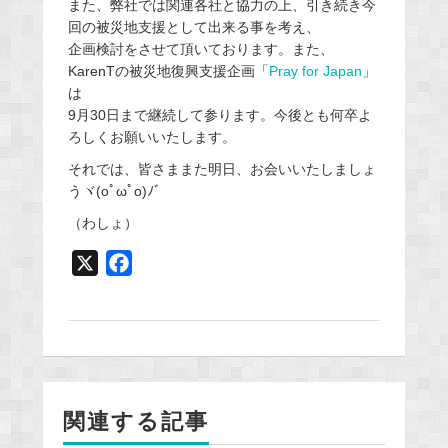
また、弊社では関連各社と協力の上、引き続き今
回の被災地支援として出来る事を考え、
企画検討をさせて頂いております。また、
KarenTの被災地復興支援企画「
Pray for Japan
」
は
9月30日まで継続して参ります。今後とも何卒よ
ろしくお願いいたします。
それでは、皆さままた明日、お会いいたしましょ
うヾ(oﾟωﾟo)ﾉﾞ
（わしょ）
X
F
a
c
e
b
o
関連する記事
o
k