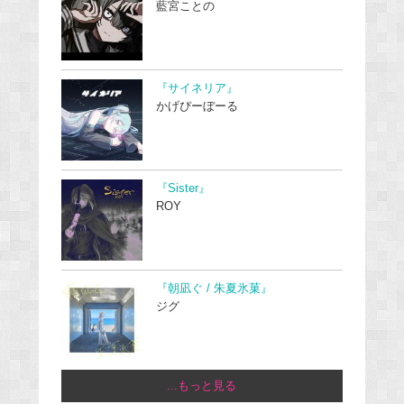
藍宮ことの
『サイネリア』
かげぴーぼーる
『Sister』
ROY
『朝凪ぐ / 朱夏氷菓』
ジグ
...もっと見る