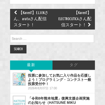
Post
【KarenT】E.L.V.Nさ
【KarenT】
navigation
ん、arataさん配信
ELECTROCUTICAさん配
スタート！
信スタート！
Search
for:
最新
タグ
投票に参加してお気に入り作品を応援し
よう！プログラミング・コンテスト一般
投票受付中！
2026年8月07日 17:00
「令和8年熊本地震」復興支援企画実施
のお知らせ（HATSUNE MIKU