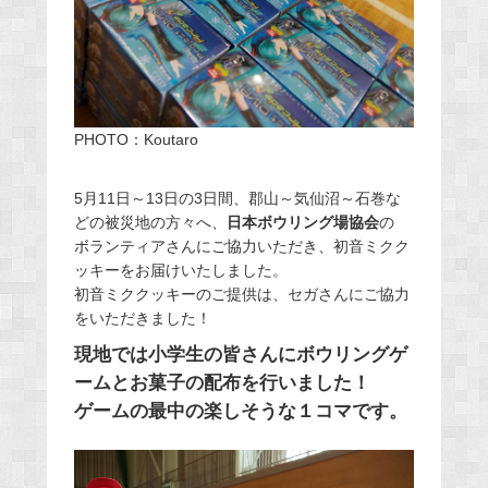
PHOTO：Koutaro
5月11日～13日の3日間、郡山～気仙沼～石巻な
どの被災地の方々へ、
日本ボウリング場協会
の
ボランティアさんにご協力いただき、初音ミクク
ッキーをお届けいたしました。
初音ミククッキーのご提供は、セガさんにご協力
をいただきました！
現地では小学生の皆さんにボウリングゲ
ームとお菓子の配布を行いました！
ゲームの最中の楽しそうな１コマです。