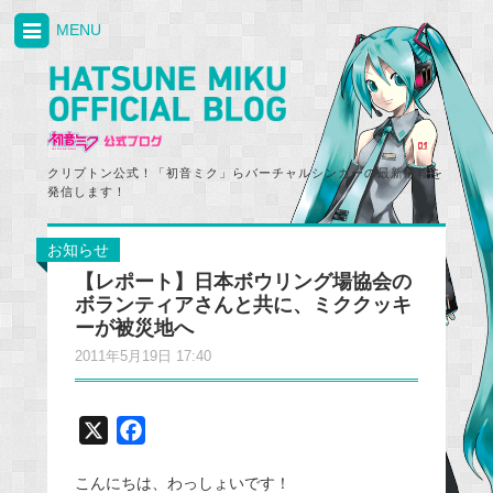
MENU
クリプトン公式！「初音ミク」らバーチャルシンガーの最新情報を
発信します！
お知らせ
【レポート】日本ボウリング場協会の
ボランティアさんと共に、ミククッキ
ーが被災地へ
2011年5月19日 17:40
X
F
a
こんにちは、わっしょいです！
c