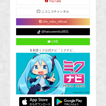
YouTube
ニコニコチャンネル
cfm_miku_official
@hatsunemiku0831
LINE
初音ミク公式ナビ「ミクナビ」