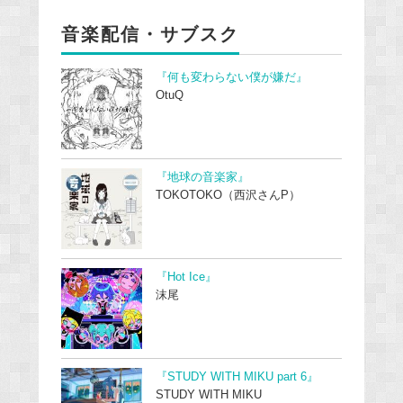
音楽配信・サブスク
『何も変わらない僕が嫌だ』
OtuQ
『地球の音楽家』
TOKOTOKO（西沢さんP）
『Hot Ice』
沫尾
『STUDY WITH MIKU part 6』
STUDY WITH MIKU