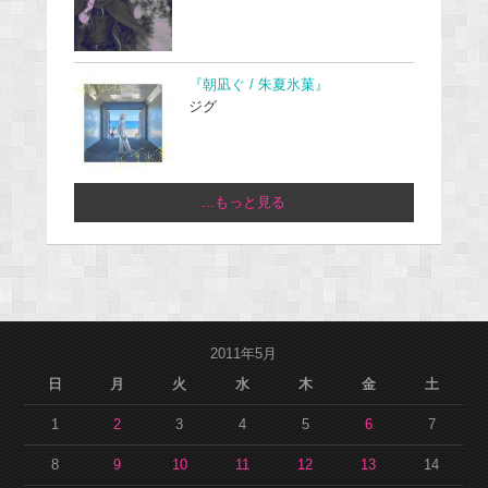
『朝凪ぐ / 朱夏氷菓』
ジグ
...もっと見る
2011年5月
日
月
火
水
木
金
土
1
2
3
4
5
6
7
8
9
10
11
12
13
14