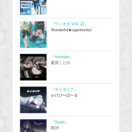
『ワンオポ VOL.22』
Wonderful★opportunity!
『ruminate』
藍宮ことの
『サイネリア』
かげぴーぼーる
『Sister』
ROY