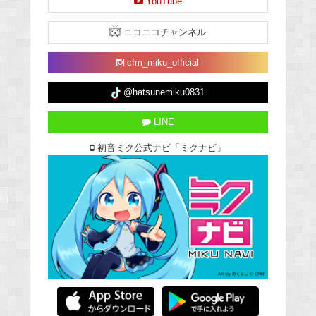
YouTube
ニコニコチャンネル
cfm_miku_official
@hatsunemiku0831
LINE
初音ミク公式ナビ「ミクナビ」