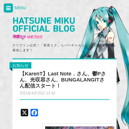
MENU
クリプトン公式！「初音ミク」らバーチャルシンガーの最新情報を
発信します！
お知らせ
【KarenT】Last Note．さん、鬱Pさ
ん、光収容さん、BUNGALANGITさ
ん配信スタート！
2011年4月15日 13:42
X
F
a
c