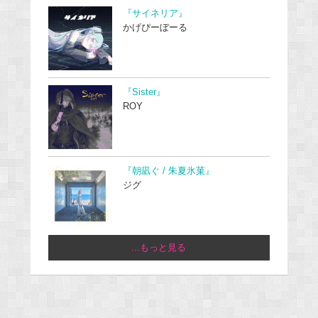
『サイネリア』
かげぴーぼーる
『Sister』
ROY
『朝凪ぐ / 朱夏氷菓』
ジグ
...もっと見る