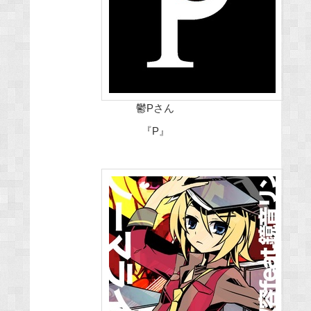
鬱Pさん
『P』