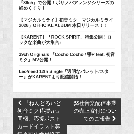
『39ch』で公開！ボサノバアレンジシリーズの
締めくくり！
【マジカルミライ】初音ミク「マジカルミライ
2026」OFFICIAL ALBUM 本日リリース！！
【KARENT】「ROCK SPIRIT」特集公開！ロ
ックな楽曲が大集合♪
39ch Originals 『Cocho Cocho / 鬱P feat. 初音
ミク』MV公開！
Leo/need 12th Single『透明なパレット/スタ
ー』がKARENTより配信開始！
Post
『ねんどろいど
弊社音楽配信事業
navigation
初音ミク 応援ver.』
の売上寄付につい
同梱、応援ポスト
てのご報告
カードイラスト募