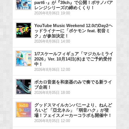
part6 -』が『39ch』で公開！ボサノバア
レンジシリーズの締めくくり！
2026年8月06日 19:00
YouTube Music Weekend 12.0のDay2ヘ
ッドライナーに「ポケモン feat. 初音ミ
ク」が参加決定！
2026年8月06日 14:00
1/7スケールフィギュア「マジカルミライ
2026」Ver. 10月14日(水)までご予約受付
中！
2026年8月06日 12:00
ボカロ音楽を和楽器のみで奏でる新ライ
ブ企画！
2026年8月05日 18:00
グッドスマイルカンパニーより、ねんど
ろいど 「亞北ネル」「弱音ハク」が登
場！フェイスメーカーコラボも開催中！
2026年8月05日 12:00