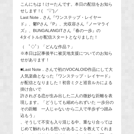
こんにちは！けーたんです。本日の配信をお知ら
せします！( '▽')／
Last Note．さん『ワンステップ・レイヤー
ド』、鬱Pさん『P』、光収容さん『ノーマライ
ズ』、BUNGALANGITさん『春の一歩』の
4タイトルが配信スタートとなりました！
（ ﾟ◇ﾟ）「どんな作品？」
※本日は記事後半に被災地支援についてのお知ら
せがあります！
■Last Note．さんで初のVOCALOID作品にして大
人気楽曲となった『ワンステップ・レイヤード』
が配信となりました！初音ミクと巡音ルカによる
掛け合いで
許されざる恋が生み出した二人の微妙な距離を表
現します。「どうしても縮められずいた 一歩分の
その距離 一人じゃないから二人で半歩ずつ踏み
込もう」
、そうして不安も入り混じる中、重なり合っては
じめて触れられる想いがあることを教えてくれま