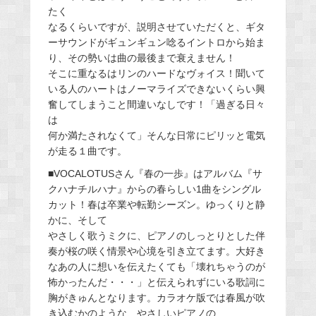
たく
なるくらいですが、説明させていただくと、ギタ
ーサウンドがギュンギュン唸るイントロから始ま
り、その勢いは曲の最後まで衰えません！
そこに重なるはリンのハードなヴォイス！聞いて
いる人のハートはノーマライズできないくらい興
奮してしまうこと間違いなしです！「過ぎる日々
は
何か満たされなくて」そんな日常にピリッと電気
が走る１曲です。
■VOCALOTUSさん『春の一歩』はアルバム『サ
クハナチルハナ』からの春らしい1曲をシングル
カット！春は卒業や転勤シーズン。ゆっくりと静
かに、そして
やさしく歌うミクに、ピアノのしっとりとした伴
奏が桜の咲く情景や心境を引き立てます。大好き
なあの人に想いを伝えたくても「壊れちゃうのが
怖かったんだ・・・」と伝えられずにいる歌詞に
胸がきゅんとなります。カラオケ版では春風が吹
き込むかのような、やさしいピアノの