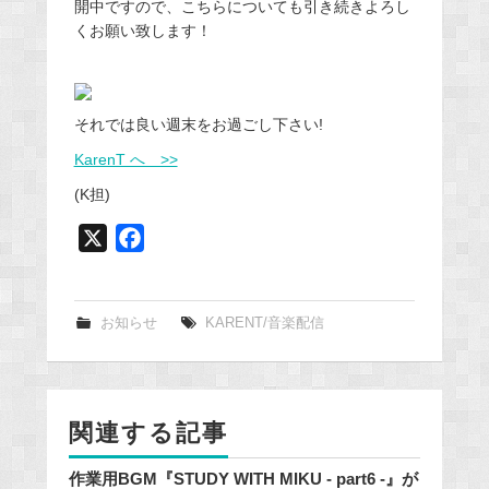
開中ですので、こちらについても引き続きよろし
くお願い致します！
それでは良い週末をお過ごし下さい!
KarenT へ >>
(K担)
X
F
a
c
e
お知らせ
KARENT/音楽配信
b
o
o
関連する記事
k
作業用BGM『STUDY WITH MIKU - part6 -』が