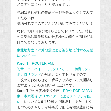
メロディにじっくりと浸れますよ。
詳細はそれぞれの作品ページをチェックしてみて
くださいね！
試聴可能ですのでどんどん聴いてみてください！
なお、3月16日にお知らせしておりました、弊社
の音楽配信事業収益の被災地への寄付の期間が本
日までとなっております。
東北地方太平洋沖地震による被災地に対する支援
について >>
KarenT
、
ROUTER.FM
、
初音ミクモバイル （ミクモバ）
、
初音ミク -
ボカロサウンド
が対象となっておりますので
、改めてお知らせと、皆様より温かいご支援賜り
ますよう心からお願い申し上げます。
KarenTでの被災地支援企画
「PRAY FOR JAPAN
東日本大震災 クリエイターによるチャリティ配
信」
については9月30日まで継続中、また、ミク
モバでのチャリティ待ち受け配信も種類豊富に展