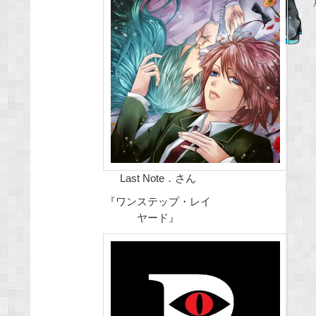
e
b
o
o
k
Last Note．さん
『ワンステップ・レイ
ヤード』