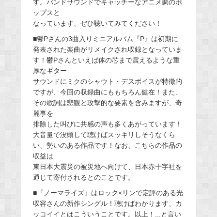
す。バンドサウンドでキャッチーなアニメ調のポ
ップスと
なっています、ぜひ聴いてみてください！
■鬱Pさんの3曲入りミニアルバム『P』は初期に
発表された楽曲がリメイクされ収録となっていま
す！鬱Pさんといえば体の芯まで震えるような重
厚なギター
サウンドにミクのシャウト・デスボイスが特徴的
ですが、今回の収録曲にももちろん健在！また、
その歌詞は悲観と攻撃的な要素を含みますが、奇
麗事を
排除した叫びに共感の声も多くあがっています！
大音量で没頭して聴けばスッキリしそうなくら
い、勢いのある作品です！なお、こちらの作品の
収益は
東日本大震災の被災地へ向けて、日本赤十字社を
通じて寄付されるとのことです。
■『ノーマライズ』はロック×リンで定評のある光
収容さんの新作シングル！聴けばわかります、カ
ッコイイとはこういうことです。以上！...と言い