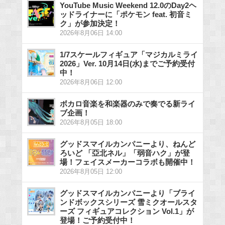
YouTube Music Weekend 12.0のDay2ヘ
ッドライナーに「ポケモン feat. 初音ミ
ク」が参加決定！
2026年8月06日 14:00
1/7スケールフィギュア「マジカルミライ
2026」Ver. 10月14日(水)までご予約受付
中！
2026年8月06日 12:00
ボカロ音楽を和楽器のみで奏でる新ライ
ブ企画！
2026年8月05日 18:00
グッドスマイルカンパニーより、ねんど
ろいど 「亞北ネル」「弱音ハク」が登
場！フェイスメーカーコラボも開催中！
2026年8月05日 12:00
グッドスマイルカンパニーより「ブライ
ンドボックスシリーズ 雪ミクオールスタ
ーズ フィギュアコレクション Vol.1」が
登場！ご予約受付中！