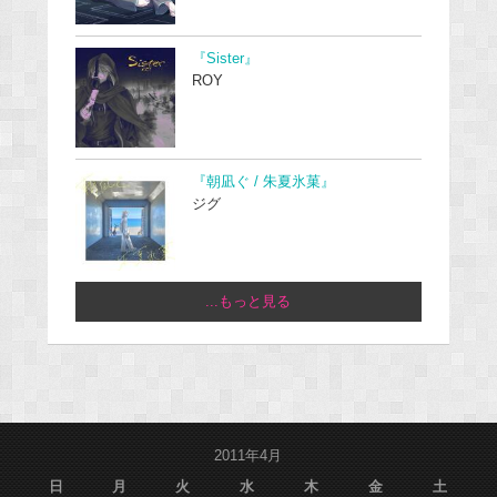
『Sister』
ROY
『朝凪ぐ / 朱夏氷菓』
ジグ
...もっと見る
2011年4月
日
月
火
水
木
金
土