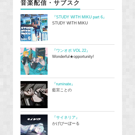
音楽配信・サブスク
『STUDY WITH MIKU part 6』
STUDY WITH MIKU
『ワンオポ VOL.22』
Wonderful★opportunity!
『ruminate』
藍宮ことの
『サイネリア』
かげぴーぼーる