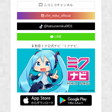
ニコニコチャンネル
cfm_miku_official
@hatsunemiku0831
LINE
初音ミク公式ナビ「ミクナビ」