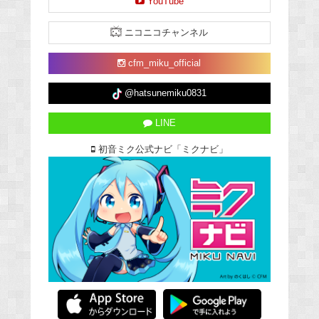
YouTube
ニコニコチャンネル
cfm_miku_official
@hatsunemiku0831
LINE
初音ミク公式ナビ「ミクナビ」