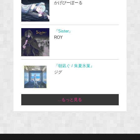
かげぴーぼーる
『Sister』
ROY
『朝凪ぐ / 朱夏氷菓』
ジグ
...もっと見る