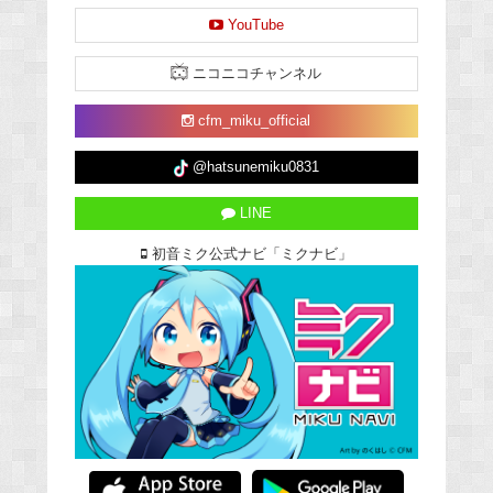
YouTube
ニコニコチャンネル
cfm_miku_official
@hatsunemiku0831
LINE
初音ミク公式ナビ「ミクナビ」