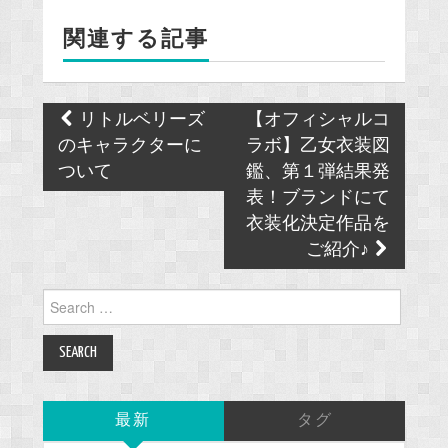
o
関連する記事
o
k
Post
リトルベリーズ
【オフィシャルコ
navigation
のキャラクターに
ラボ】乙女衣装図
ついて
鑑、第１弾結果発
表！ブランドにて
衣装化決定作品を
ご紹介♪
Search
for:
最新
タグ