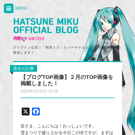
MENU
クリプトン公式！「初音ミク」らバーチャルシンガーの最新情報を
発信します！
過去の記事
【ブログTOP画像】２月のTOP画像を
掲載しました！
2011年2月10日 14:29
X
F
a
皆さま、こんにちは！わっしょいです。
c
雪まつりで盛り上がる今日この頃ですが、まずは
e