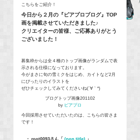
こちらをご紹介！
b
今日から２月の『ピアプロブログ』TOP
o
画を掲載させていただきました♪
o
クリエイターの皆様、ご応募ありがとう
k
ございました！
募集枠からは全４種のトップ画像がランダムで表
示される仕様になっております。
今がまさに旬の雪ミクをはじめ、カイトなど2月
にぴったりのイラストを
ぜひチェックしてみてくださいね(´∀｀*)
ブログトップ画像201102
by
ピアプロ
今回採用させていただいたのは、こちらの皆さま
です！
・ root0093さん「
(non title)
」