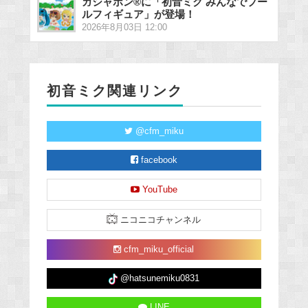
ガシャポン®に「初音ミク みんなでプー
ルフィギュア」が登場！
2026年8月03日 12:00
初音ミク関連リンク
@cfm_miku
facebook
YouTube
ニコニコチャンネル
cfm_miku_official
@hatsunemiku0831
LINE