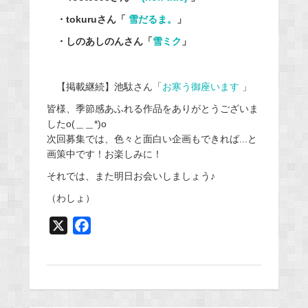
・tokuruさん「
雪だるま。
」
・しのあしのんさん「
雪ミク
」
【掲載継続】池駄さん「
お寒う御座います
」
皆様、季節感あふれる作品をありがとうございま
したo(＿＿*)o
次回募集では、色々と面白い企画もできれば...と
画策中です！お楽しみに！
それでは、また明日お会いしましょう♪
（わしょ）
X
F
a
c
e
b