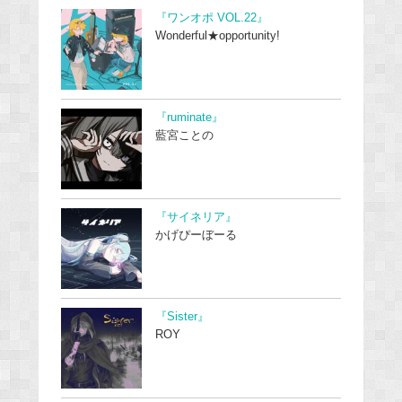
『ワンオポ VOL.22』
Wonderful★opportunity!
『ruminate』
藍宮ことの
『サイネリア』
かげぴーぼーる
『Sister』
ROY