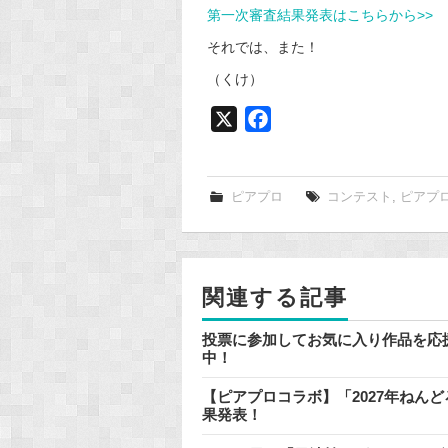
第一次審査結果発表はこちらから>>
それでは、また！
（くけ）
X
F
a
c
e
ピアプロ
コンテスト
,
ピアプ
b
o
o
関連する記事
k
投票に参加してお気に入り作品を応
中！
【ピアプロコラボ】「2027年ねん
果発表！