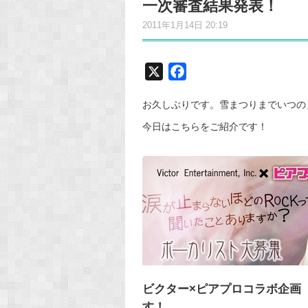
一次審査結果発表！
2011年1月14日 20:19
X
F
a
お久しぶりです。雪まつりまでいつのま
c
e
今日はこちらをご紹介です！
b
o
o
k
ビクター×ピアプロコラボ企画
す！