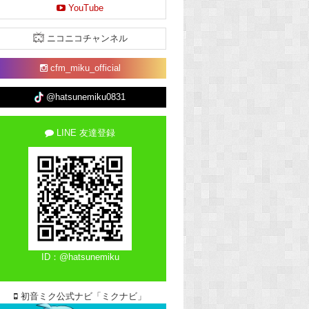
YouTube
ニコニコチャンネル
cfm_miku_official
@hatsunemiku0831
LINE 友達登録
ID：@hatsunemiku
初音ミク公式ナビ「ミクナビ」