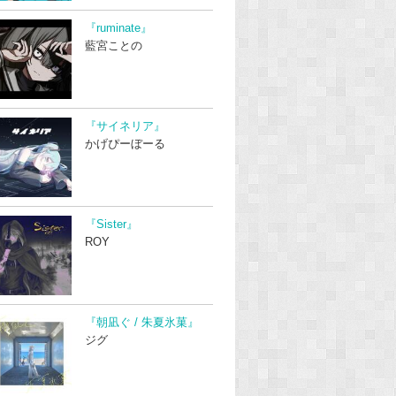
『ruminate』
藍宮ことの
『サイネリア』
かげぴーぼーる
『Sister』
ROY
『朝凪ぐ / 朱夏氷菓』
ジグ