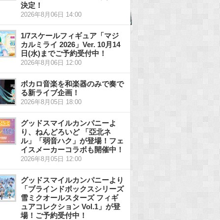
決定！
2026年8月06日 14:00
1/7スケールフィギュア「マジ
カルミライ 2026」Ver. 10月14
日(水)までご予約受付中！
2026年8月06日 12:00
ボカロ音楽を和楽器のみで奏で
る新ライブ企画！
2026年8月05日 18:00
グッドスマイルカンパニーよ
り、ねんどろいど 「亞北ネ
ル」「弱音ハク」が登場！フェ
イスメーカーコラボも開催中！
2026年8月05日 12:00
グッドスマイルカンパニーより
「ブラインドボックスシリーズ
雪ミクオールスターズ フィギ
ュアコレクション Vol.1」が登
場！ご予約受付中！