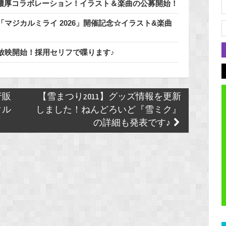
」と濃厚コラボレーション！イラスト＆楽曲の公募開始！
マジカルミライ 2026」開催記念☆イラスト&楽曲
放映開始！採用セリフで喋ります♪
行販
【雪まつり2011】グッズ情報を更新
タル
しました！ねんどろいど『雪ミク』
の詳細も発表です♪