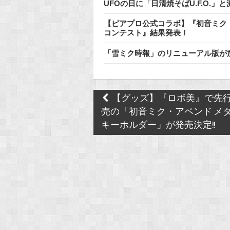
UFOの日に「日清焼そばU.F.O.
【ピアプロ公式コラボ】『初音ミク「
コンテスト』結果発表！
「雪ミク時報」のリニューアル版が
Post
【グッズ】『ロボ美』で先
navigation
売の「初音ミク・アペンド メ
キーホルダー」が発売決定!!