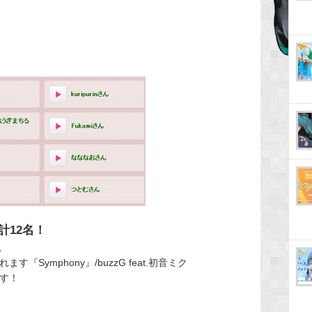
計12名！
。
Symphony』/buzzG feat.初音ミク
です！