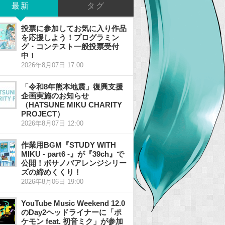
最新
タグ
投票に参加してお気に入り作品
を応援しよう！プログラミン
グ・コンテスト一般投票受付
中！
2026年8月07日 17:00
「令和8年熊本地震」復興支援
企画実施のお知らせ
（HATSUNE MIKU CHARITY
PROJECT）
2026年8月07日 12:00
作業用BGM『STUDY WITH
MIKU - part6 -』が『39ch』で
公開！ボサノバアレンジシリー
ズの締めくくり！
2026年8月06日 19:00
YouTube Music Weekend 12.0
のDay2ヘッドライナーに「ポ
ケモン feat. 初音ミク」が参加