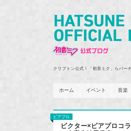
クリプトン公式！「初音ミク」らバー
ホーム
イベント
音楽
ピアプロ
ビクター×ピアプロコ