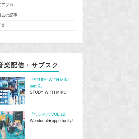
ピアプロ
過去の記事
音楽
音楽配信・サブスク
『STUDY WITH MIKU
part 6』
STUDY WITH MIKU
『ワンオポ VOL.22』
Wonderful★opportunity!