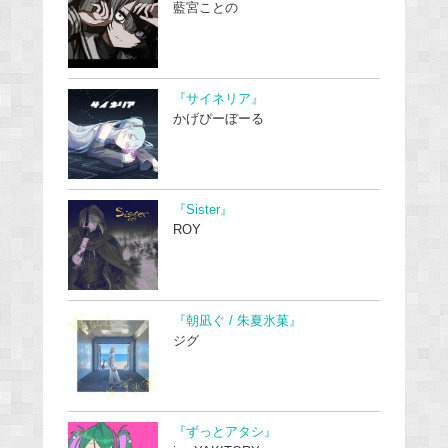
藍宮ことの
『サイネリア』
かげぴーぼーる
『Sister』
ROY
『朝凪ぐ / 朱夏氷菓』
ジグ
『ずっとアタシ』