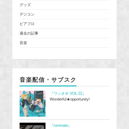
グッズ
デジコン
ピアプロ
過去の記事
音楽
音楽配信・サブスク
『ワンオポ VOL.22』
Wonderful★opportunity!
『ruminate』