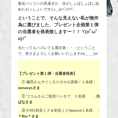
最近パソコンの見過ぎか、目がしょぼしょぼし始
e
めたわっしょいです(;з＿з)＜ﾐｴﾅｲ...
b
ということで、そんな見えない私が無作
o
為に選びました、プレゼント企画第１弾
o
の当選者を発表致しますー！！ヾ(oﾟωﾟ
k
o)ﾉﾞ
当たってもハズレても運次第・・・ということ
で、皆さまよろしくお願いいたしますm(＿＿;)m
【プレゼント第１弾・当選者発表】
① 藤田さんサイン入りボカロ原稿！１名様：
zanacysさま
② ワコムさんご提供ペンタブ １名様 ：
白
ばなさま
③ CV01初音ミク＆初音ミクAppend１名様 ：
＊Rio＊さま