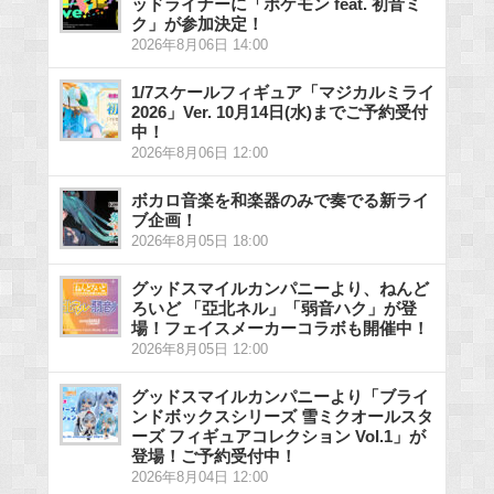
ッドライナーに「ポケモン feat. 初音ミ
ク」が参加決定！
2026年8月06日 14:00
1/7スケールフィギュア「マジカルミライ
2026」Ver. 10月14日(水)までご予約受付
中！
2026年8月06日 12:00
ボカロ音楽を和楽器のみで奏でる新ライ
ブ企画！
2026年8月05日 18:00
グッドスマイルカンパニーより、ねんど
ろいど 「亞北ネル」「弱音ハク」が登
場！フェイスメーカーコラボも開催中！
2026年8月05日 12:00
グッドスマイルカンパニーより「ブライ
ンドボックスシリーズ 雪ミクオールスタ
ーズ フィギュアコレクション Vol.1」が
登場！ご予約受付中！
2026年8月04日 12:00