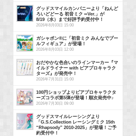
グッドスマイルカンパニーより「ねんど
ろいどどーる 初音ミク ∞Ver.」が
8/19（水）まで好評予約受付中！
2026年8月03日 15:00
ガシャポン®に「初音ミク みんなでプー
ルフィギュア」が登場！
2026年8月03日 12:00
おだやかな色合いのラインマーカー『マ
イルドライナー with ピアプロキャラク
ターズ』が発売中！
2026年7月31日 15:00
100円ショップよりピアプロキャラクタ
ーズコラボ第5弾が登場！順次発売中♪
2026年7月30日 09:00
グッドスマイルレーシングより
「G.S.Collection レーシングミク 15th
“Rhapsody” 2010-2025」が登場！ご予
約受付中！