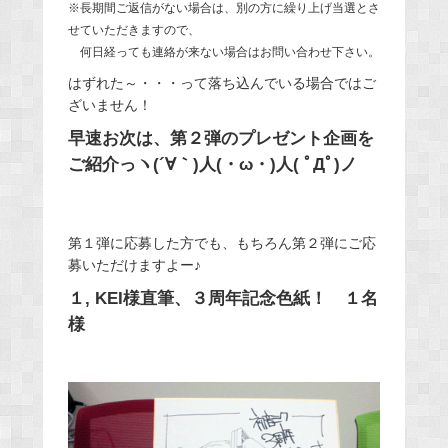
※長期間ご返信がない場合は、別の方に繰り上げ当選とさ
せていただきますので、
何日経っても連絡が来ない場合はお問い合わせ下さい。
はずれた～・・・って落ち込んでいる場合ではご
ざいません！
早速お次は、第２弾のプレゼント企画を
ご紹介っヽ(´∀｀)人(・ω・)人( ﾟДﾟ)ノ
第１弾に応募した方でも、もちろん第２弾にご応
募いただけますよー♪
１, KEI様直筆、３周年記念色紙！ １名
様