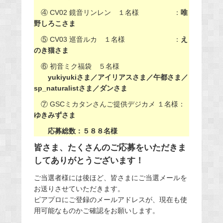
④ CV02 鏡音リンレン １名様 ：
唯
野しろこさま
⑤ CV03 巡音ルカ １名様 ：
え
のき猫さま
⑥ 初音ミク福袋 ５名様
yukiyukiさま／アイリアスさま／午都さま／
sp_naturalistさま／ダンさま
⑦ GSCミカタンさんご提供デジカメ １名様：
ゆきみずさま
応募総数：５８８名様
皆さま、たくさんのご応募をいただきま
してありがとうございます！
ご当選者様には後ほど、皆さまにご当選メールを
お送りさせていただきます。
ピアプロにご登録のメールアドレスが、現在も使
用可能なものかご確認をお願いします。