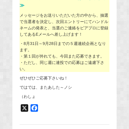
≫
メッセージをお送りいただいた方の中から、抽選
で当選者を決定し、次回エントリーにてハンドル
ネームの発表と、当選のご連絡をピアプロに登録
してあるEメールへ差し上げます！
・8月31日～9月28日までの５週連続企画となり
ます。
・第１回が外れても、今回また応募できます。
・ただし、同じ週に連投での応募はご遠慮下さ
い。
ぜひぜひご応募下さいね！
ではでは、またあした～ノシ
（わしょ
X
F
a
c