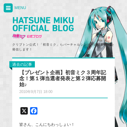
MENU
クリプトン公式！「初音ミク」らバーチャルシンガーの最新情報を
発信します！
過去の記事
【プレゼント企画】初音ミク３周年記
念！第１弾当選者発表と第２弾応募開
始♪
2010年9月7日 18:00
X
F
a
皆さん、こんにちわっしょい！
c