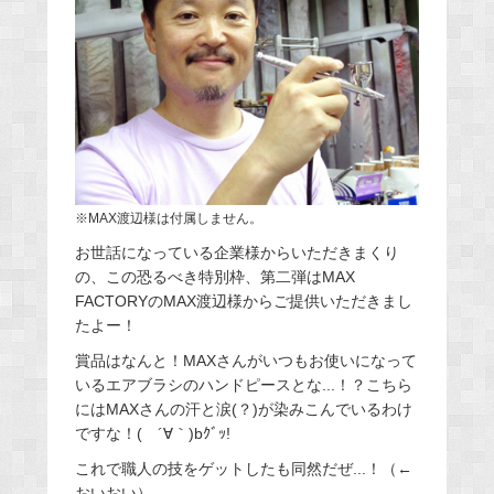
※MAX渡辺様は付属しません。
お世話になっている企業様からいただきまくり
の、この恐るべき特別枠、第二弾はMAX
FACTORYのMAX渡辺様からご提供いただきまし
たよー！
賞品はなんと！MAXさんがいつもお使いになって
いるエアブラシのハンドピースとな...！？こちら
にはMAXさんの汗と涙(？)が染みこんでいるわけ
ですな！( ´∀｀)bｸﾞｯ!
これで職人の技をゲットしたも同然だぜ...！（←
おいおい）