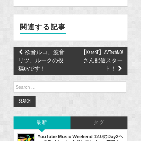
e
b
o
関連する記事
o
k
Post
欲音ルコ、波音
【KarenT】AVTechNO!
navigation
リツ、ルークの投
さん配信スター
稿OKです！
ト！
Search
for:
最新
タグ
YouTube Music Weekend 12.0のDay2ヘ