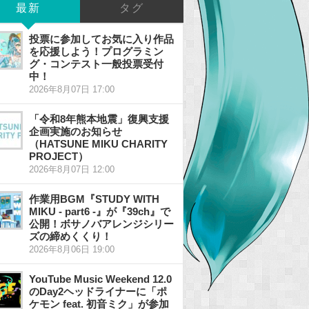
最新
タグ
投票に参加してお気に入り作品
を応援しよう！プログラミン
グ・コンテスト一般投票受付
中！
2026年8月07日 17:00
「令和8年熊本地震」復興支援
企画実施のお知らせ
（HATSUNE MIKU CHARITY
PROJECT）
2026年8月07日 12:00
作業用BGM『STUDY WITH
MIKU - part6 -』が『39ch』で
公開！ボサノバアレンジシリー
ズの締めくくり！
2026年8月06日 19:00
YouTube Music Weekend 12.0
のDay2ヘッドライナーに「ポ
ケモン feat. 初音ミク」が参加