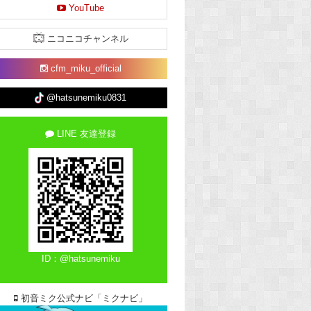
YouTube
ニコニコチャンネル
cfm_miku_official
@hatsunemiku0831
LINE 友達登録
ID：@hatsunemiku
初音ミク公式ナビ「ミクナビ」