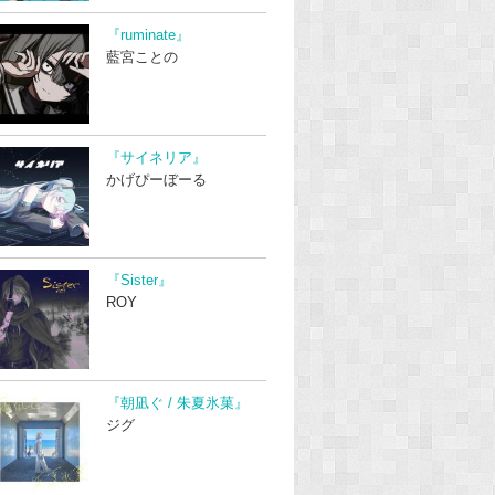
『ruminate』
藍宮ことの
『サイネリア』
かげぴーぼーる
『Sister』
ROY
『朝凪ぐ / 朱夏氷菓』
ジグ