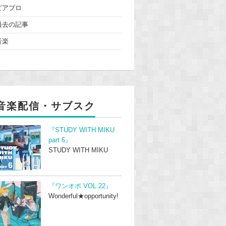
ピアプロ
過去の記事
音楽
音楽配信・サブスク
『STUDY WITH MIKU
part 6』
STUDY WITH MIKU
『ワンオポ VOL.22』
Wonderful★opportunity!