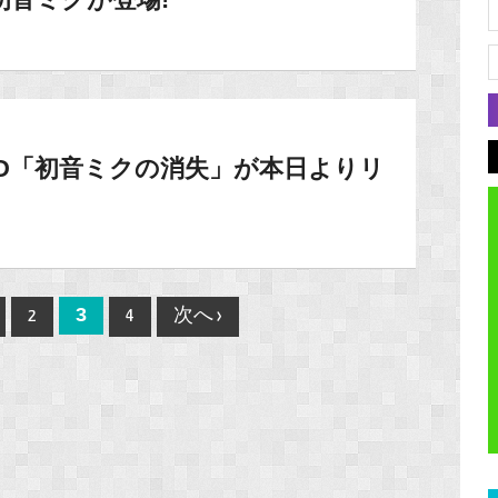
のCD「初音ミクの消失」が本日よりリ
3
2
4
次へ ›