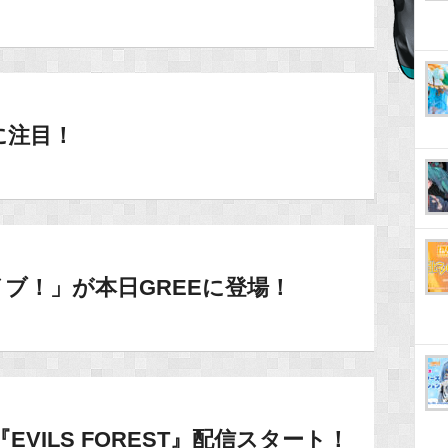
に注目！
イブ！」が本日GREEに登場！
ん『EVILS FOREST』配信スタート！