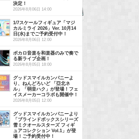
決定！
2026年8月06日 14:00
1/7スケールフィギュア「マジ
カルミライ 2026」Ver. 10月14
日(水)までご予約受付中！
2026年8月06日 12:00
ボカロ音楽を和楽器のみで奏で
る新ライブ企画！
2026年8月05日 18:00
グッドスマイルカンパニーよ
り、ねんどろいど 「亞北ネ
ル」「弱音ハク」が登場！フェ
イスメーカーコラボも開催中！
2026年8月05日 12:00
グッドスマイルカンパニーより
「ブラインドボックスシリーズ
雪ミクオールスターズ フィギ
ュアコレクション Vol.1」が登
場！ご予約受付中！