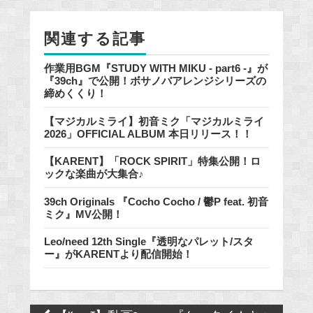
o
o
関連する記事
k
作業用BGM『STUDY WITH MIKU - part6 -』が
『39ch』で公開！ボサノバアレンジシリーズの
締めくくり！
【マジカルミライ】初音ミク「マジカルミライ
2026」OFFICIAL ALBUM 本日リリース！！
【KARENT】「ROCK SPIRIT」特集公開！ロ
ックな楽曲が大集合♪
39ch Originals 『Cocho Cocho / 鬱P feat. 初音
ミク』MV公開！
Leo/need 12th Single『透明なパレット/スタ
ー』がKARENTより配信開始！