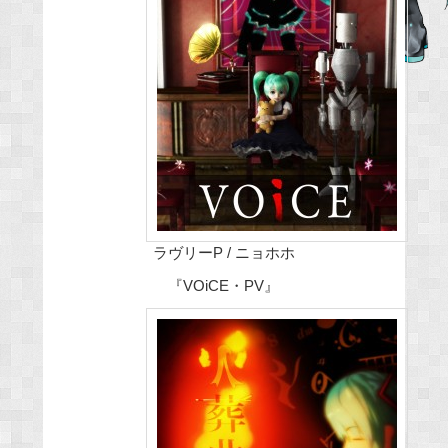
e
b
o
o
k
ラヴリーP / ニョホホ
『VOiCE・PV』