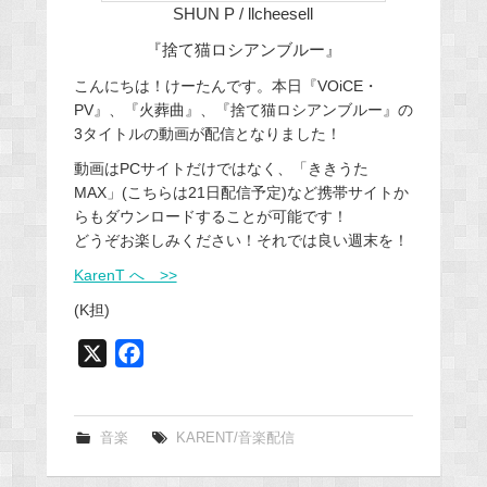
SHUN P / llcheesell
『捨て猫ロシアンブルー』
こんにちは！けーたんです。本日『VOiCE・
PV』、『火葬曲』、『捨て猫ロシアンブルー』の
3タイトルの動画が配信となりました！
動画はPCサイトだけではなく、「ききうた
MAX」(こちらは21日配信予定)など携帯サイトか
らもダウンロードすることが可能です！
どうぞお楽しみください！それでは良い週末を！
KarenT へ >>
(K担)
X
F
a
c
e
音楽
KARENT/音楽配信
b