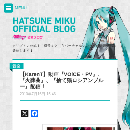
MENU
クリプトン公式！「初音ミク」らバーチャルシンガーの最新情報を
発信します！
音楽
【KarenT】動画『VOiCE・PV』、
『火葬曲』、『捨て猫ロシアンブル
ー』配信！
2010年7月16日 15:46
X
F
a
c