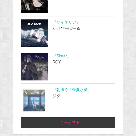
『サイネリア』
かげぴーぼーる
『Sister』
ROY
『朝凪ぐ / 朱夏氷菓』
ジグ
...もっと見る