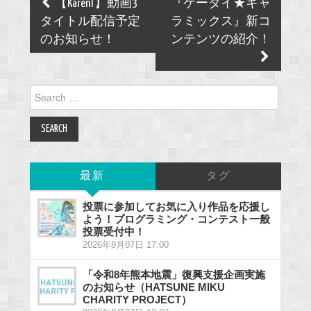
Post
【KarenT】動画3
『ケータイ★キャ
navigation
タイトル配信予定
ラミックス』新コ
のお知らせ！
ンテンツの紹介！
Search
for:
最新
タグ
投票に参加してお気に入り作品を応援し
よう！プログラミング・コンテスト一般
投票受付中！
2026年8月07日 17:00
「令和8年熊本地震」復興支援企画実施
のお知らせ（HATSUNE MIKU
CHARITY PROJECT）