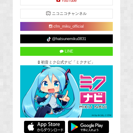
YouTube
ニコニコチャンネル
cfm_miku_official
@hatsunemiku0831
LINE
初音ミク公式ナビ「ミクナビ」