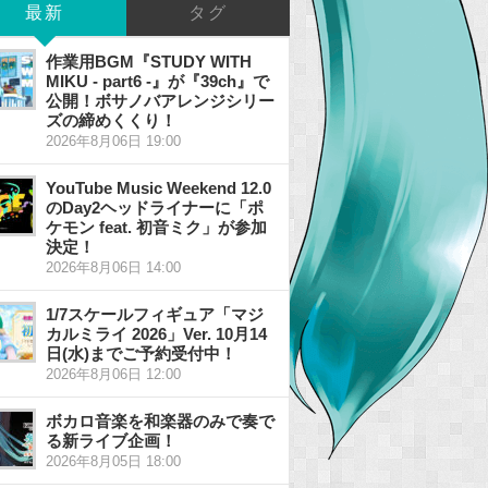
最新
タグ
作業用BGM『STUDY WITH
MIKU - part6 -』が『39ch』で
公開！ボサノバアレンジシリー
ズの締めくくり！
2026年8月06日 19:00
YouTube Music Weekend 12.0
のDay2ヘッドライナーに「ポ
ケモン feat. 初音ミク」が参加
決定！
2026年8月06日 14:00
1/7スケールフィギュア「マジ
カルミライ 2026」Ver. 10月14
日(水)までご予約受付中！
2026年8月06日 12:00
ボカロ音楽を和楽器のみで奏で
る新ライブ企画！
2026年8月05日 18:00