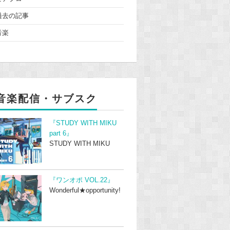
過去の記事
音楽
音楽配信・サブスク
『STUDY WITH MIKU
part 6』
STUDY WITH MIKU
『ワンオポ VOL.22』
Wonderful★opportunity!