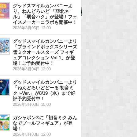
グッドスマイルカンパニーよ
り、ねんどろいど 「亞北ネ
ル」「弱音ハク」が登場！フェ
イスメーカーコラボも開催中！
2026年8月05日 12:00
グッドスマイルカンパニーより
「ブラインドボックスシリーズ
雪ミクオールスターズ フィギ
ュアコレクション Vol.1」が登
場！ご予約受付中！
2026年8月04日 12:00
グッドスマイルカンパニーより
「ねんどろいどどーる 初音ミ
ク ∞Ver.」が8/19（水）まで好
評予約受付中！
2026年8月03日 15:00
ガシャポン®に「初音ミク みん
なでプールフィギュア」が登
場！
2026年8月03日 12:00