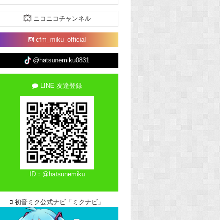
ニコニコチャンネル
cfm_miku_official
@hatsunemiku0831
LINE 友達登録
ID：@hatsunemiku
初音ミク公式ナビ「ミクナビ」