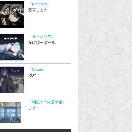
『ruminate』
藍宮ことの
『サイネリア』
かげぴーぼーる
『Sister』
ROY
『朝凪ぐ / 朱夏氷菓』
ジグ