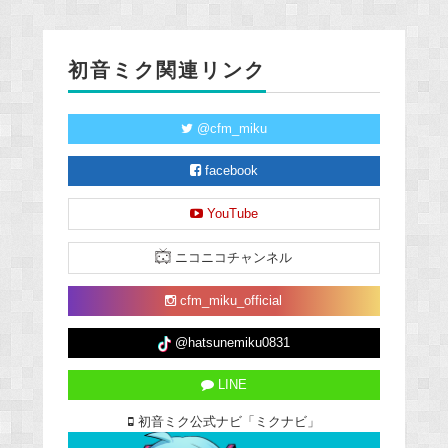
初音ミク関連リンク
@cfm_miku
facebook
YouTube
ニコニコチャンネル
cfm_miku_official
@hatsunemiku0831
LINE
初音ミク公式ナビ「ミクナビ」