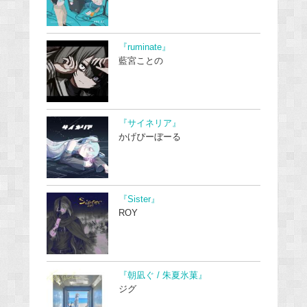
『ruminate』
藍宮ことの
『サイネリア』
かげぴーぼーる
『Sister』
ROY
『朝凪ぐ / 朱夏氷菓』
ジグ