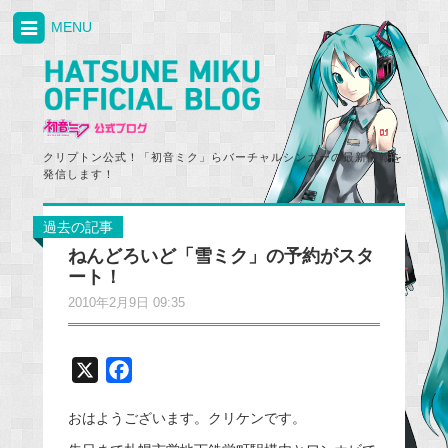
MENU
クリプトン公式！「初音ミク」らバーチャルシンガーの最新情報を
発信します！
過去の記事
ねんどろいど「雪ミク」の予約がスタ
ート！
2010年2月9日 09:35
X
F
a
おはようございます。クリケンです。
c
e