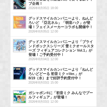
ブ企画！
2026年8月05日 18:00
グッドスマイルカンパニーより、ねんど
ろいど 「亞北ネル」「弱音ハク」が登
場！フェイスメーカーコラボも開催中！
2026年8月05日 12:00
グッドスマイルカンパニーより「ブライ
ンドボックスシリーズ 雪ミクオールスタ
ーズ フィギュアコレクション Vol.1」が
登場！ご予約受付中！
2026年8月04日 12:00
グッドスマイルカンパニーより「ねんど
ろいどどーる 初音ミク ∞Ver.」が
8/19（水）まで好評予約受付中！
2026年8月03日 15:00
ガシャポン®に「初音ミク みんなでプー
ルフィギュア」が登場！
2026年8月03日 12:00