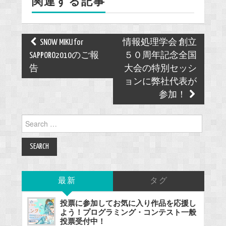
関連する記事
k
Post
SNOW MIKU for
情報処理学会 創立
navigation
SAPPORO2010のご報
５０周年記念全国
告
大会の特別セッシ
ョンに弊社代表が
参加！
Search
for:
最新
タグ
投票に参加してお気に入り作品を応援し
よう！プログラミング・コンテスト一般
投票受付中！