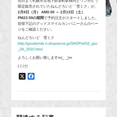
先日まで札幌市営地下鉄栄町駅構内とワンホビで
限定販売されていたねんどろいど「雪ミク」が、
b
2月8日（月） AM0:00 ～ 2月13日（土）
o
PM23:59の期間
で予約注文がスタートしました。
o
皆様下記のグッドスマイルカンパニーさんのペー
k
ジをご確認ください。
ねんどろいど 雪ミク
http://goodsmile.ri.shopserve.jp/SHOP/wf10_gsc
_04_2010.html
よろしくお願い致しますm(_ _)m
(くけ)
X
F
a
c
e
b
o
o