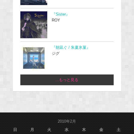
『Sister』
ROY
『朝凪ぐ / 朱夏氷菓』
ジグ
...もっと見る
2010年2月
日
月
火
水
木
金
土