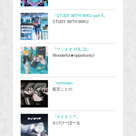
『STUDY WITH MIKU part 6』
STUDY WITH MIKU
『ワンオポ VOL.22』
Wonderful★opportunity!
『ruminate』
藍宮ことの
『サイネリア』
かげぴーぼーる