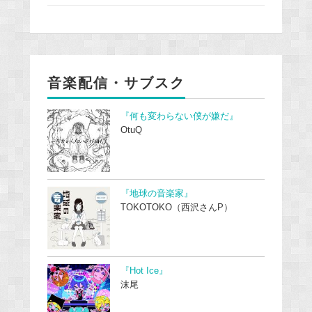
音楽配信・サブスク
『何も変わらない僕が嫌だ』
OtuQ
『地球の音楽家』
TOKOTOKO（西沢さんP）
『Hot Ice』
沫尾