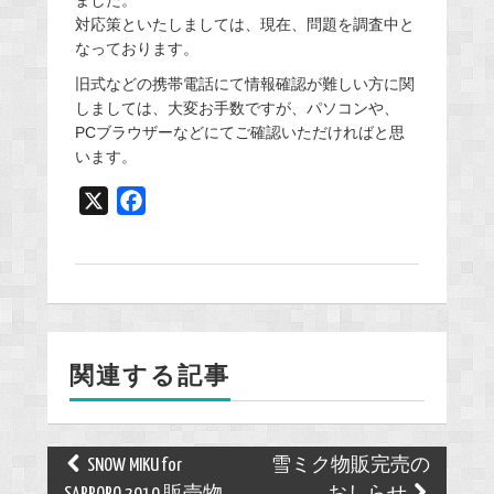
ました。
対応策といたしましては、現在、問題を調査中と
なっております。
旧式などの携帯電話にて情報確認が難しい方に関
しましては、大変お手数ですが、パソコンや、
PCブラウザーなどにてご確認いただければと思
います。
X
F
a
c
e
b
o
関連する記事
o
k
Post
SNOW MIKU for
雪ミク物販完売の