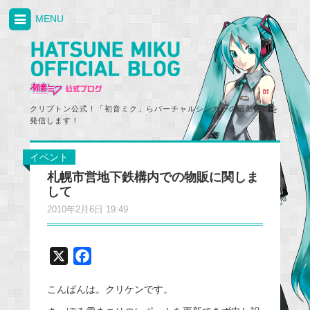
MENU
クリプトン公式！「初音ミク」らバーチャルシンガーの最新情報を
発信します！
イベント
札幌市営地下鉄構内での物販に関しま
して
2010年2月6日 19:49
X
F
a
こんばんは。クリケンです。
c
e