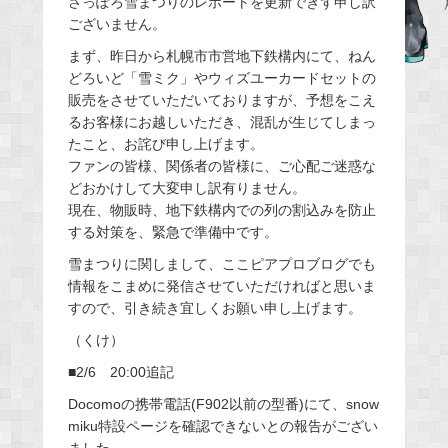
さっぽろ雪まつりのレポートを更新できず申し訳
ございません。
b
o
まず、昨日から札幌市市営地下鉄構内にて、ねん
o
どろいど「雪ミク」やウィズユーカードセットの
販売をさせていただいておりますが、予想をこえ
k
るお客様にお越しいただき、混乱が生じてしまっ
たこと、お詫び申し上げます。
ファンの皆様、関係者の皆様に、ご心配ご迷惑な
どおかけして大変申し訳有りません。
現在、物販時、地下鉄構内での列の割込みを防止
する対策を、緊急で準備中です。
雪まつりに関しまして、ここピアプロブログでも
情報をこまめに発信させていただければと思いま
すので、引き続き宜しくお願い申し上げます。
（くけ）
■2/6 20:00追記
Docomoの携帯電話(F902以前の型番)にて、snow
miku特設ページを確認できないとの報告がござい