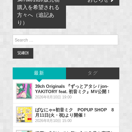
navigation
SAPPORO 2010 販売物
おしらせ
購入を希望される
方々へ（追記あ
り）
Search
for:
最新
タグ
39ch Originals 『ずっとアタシ / jon-
YAKITORY feat. 初音ミク』MV公開！
2026年8月10日 19:00
ばなにゃ×初音ミク POPUP SHOP 8
月11日(火・祝)より開催！
2026年8月10日 15:00