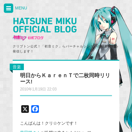
MENU
クリプトン公式！「初音ミク」らバーチャルシンガーの最新情報を
発信します！
音楽
明日からＫａｒｅｎＴで二枚同時リリ
ース!
2010年1月19日 22:03
X
F
a
こんばんは！クリ☆ケンです！
c
e