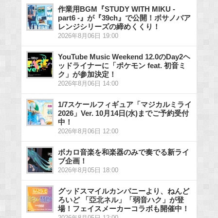
作業用BGM『STUDY WITH MIKU -
part6 -』が『39ch』で公開！ボサノバア
レンジシリーズの締めくくり！
2026年8月06日 19:00
YouTube Music Weekend 12.0のDay2ヘ
ッドライナーに「ポケモン feat. 初音ミ
ク」が参加決定！
2026年8月06日 14:00
1/7スケールフィギュア「マジカルミライ
2026」Ver. 10月14日(水)までご予約受付
中！
2026年8月06日 12:00
ボカロ音楽を和楽器のみで奏でる新ライ
ブ企画！
2026年8月05日 18:00
グッドスマイルカンパニーより、ねんど
ろいど 「亞北ネル」「弱音ハク」が登
場！フェイスメーカーコラボも開催中！