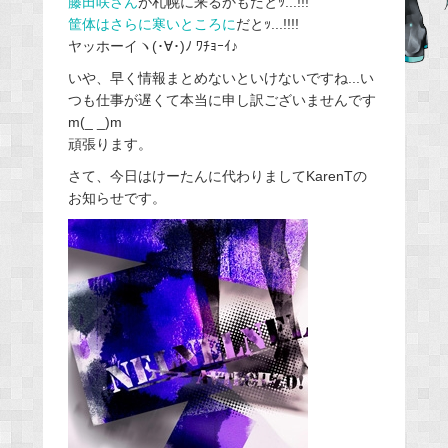
藤田咲さん
が札幌に来るかもだとｯ...!!!
筐体はさらに寒いところに
だとｯ...!!!!
b
ヤッホーイヽ(･∀･)ﾉ ﾜﾁｮｰｲ♪
o
o
いや、早く情報まとめないといけないですね...い
つも仕事が遅くて本当に申し訳ございませんです
k
m(_ _)m
頑張ります。
さて、今日はけーたんに代わりましてKarenTの
お知らせです。