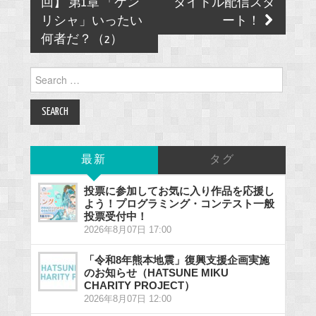
回】 第1章 「ケン
タイトル配信スタ
リシャ」いったい
ート！
何者だ？（2）
Search
for:
最新
タグ
投票に参加してお気に入り作品を応援し
よう！プログラミング・コンテスト一般
投票受付中！
2026年8月07日 17:00
「令和8年熊本地震」復興支援企画実施
のお知らせ（HATSUNE MIKU
CHARITY PROJECT）
2026年8月07日 12:00