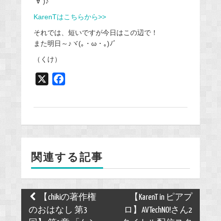
´∀`)♪
KarenTはこちらから>>
それでは、短いですが今日はこの辺で！
また明日～♪ヾ(｡・ω・｡)ﾉﾞ
（くけ）
X
F
a
c
e
b
o
関連する記事
o
k
Post
【chikiの著作権
【KarenT in ピアプ
navigation
のおはなし 第3
ロ】AVTechNO!さん2