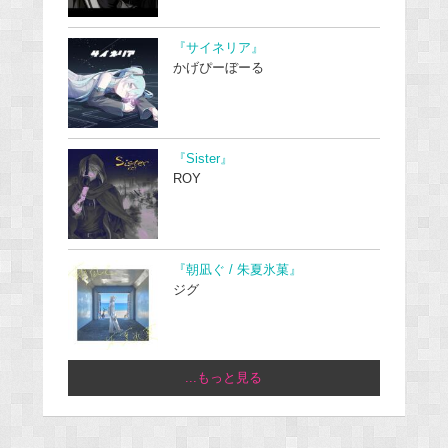
『サイネリア』
かげぴーぼーる
『Sister』
ROY
『朝凪ぐ / 朱夏氷菓』
ジグ
...もっと見る