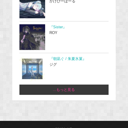
かげぴーぼーる
『Sister』
ROY
『朝凪ぐ / 朱夏氷菓』
ジグ
...もっと見る