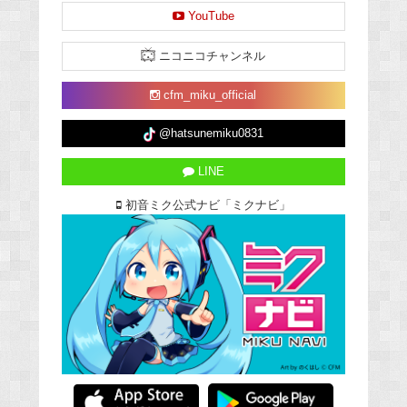
YouTube
ニコニコチャンネル
cfm_miku_official
@hatsunemiku0831
LINE
初音ミク公式ナビ「ミクナビ」