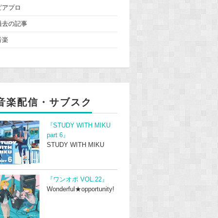
ピアプロ
過去の記事
音楽
音楽配信・サブスク
『STUDY WITH MIKU
part 6』
STUDY WITH MIKU
『ワンオポ VOL.22』
Wonderful★opportunity!