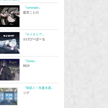
『ruminate』
藍宮ことの
『サイネリア』
かげぴーぼーる
『Sister』
ROY
『朝凪ぐ / 朱夏氷菓』
ジグ