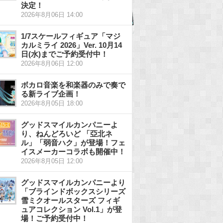
決定！
2026年8月06日 14:00
1/7スケールフィギュア「マジ
カルミライ 2026」Ver. 10月14
日(水)までご予約受付中！
2026年8月06日 12:00
ボカロ音楽を和楽器のみで奏で
る新ライブ企画！
2026年8月05日 18:00
グッドスマイルカンパニーよ
り、ねんどろいど 「亞北ネ
ル」「弱音ハク」が登場！フェ
イスメーカーコラボも開催中！
2026年8月05日 12:00
グッドスマイルカンパニーより
「ブラインドボックスシリーズ
雪ミクオールスターズ フィギ
ュアコレクション Vol.1」が登
場！ご予約受付中！