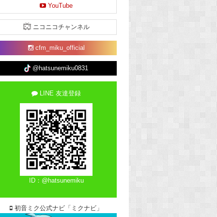
YouTube
ニコニコチャンネル
cfm_miku_official
@hatsunemiku0831
LINE 友達登録
ID：@hatsunemiku
初音ミク公式ナビ「ミクナビ」