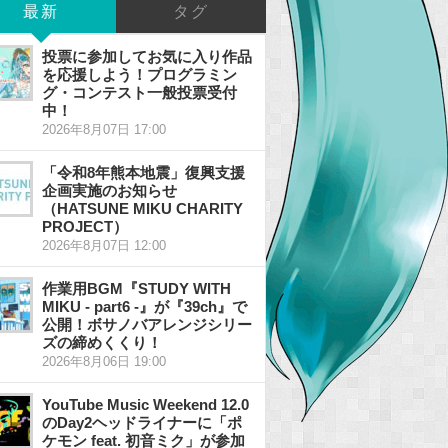
最新
タグ
投票に参加してお気に入り作品
を応援しよう！プログラミン
グ・コンテスト一般投票受付
中！
2026年8月07日 17:00
「令和8年熊本地震」復興支援
企画実施のお知らせ
（HATSUNE MIKU CHARITY
PROJECT）
2026年8月07日 12:00
作業用BGM『STUDY WITH
MIKU - part6 -』が『39ch』で
公開！ボサノバアレンジシリー
ズの締めくくり！
2026年8月06日 19:00
YouTube Music Weekend 12.0
のDay2ヘッドライナーに「ポ
ケモン feat. 初音ミク」が参加