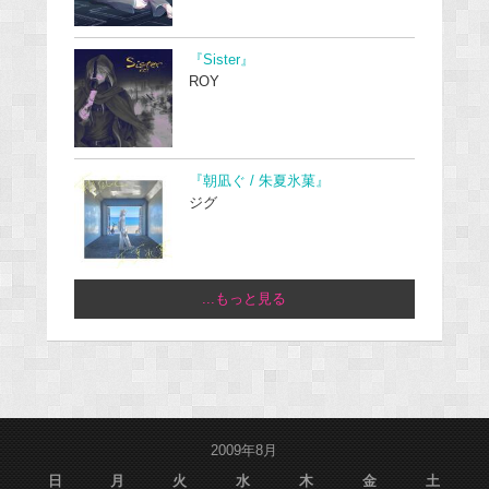
『Sister』
ROY
『朝凪ぐ / 朱夏氷菓』
ジグ
...もっと見る
2009年8月
日
月
火
水
木
金
土