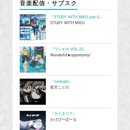
音楽配信・サブスク
『STUDY WITH MIKU part 6』
STUDY WITH MIKU
『ワンオポ VOL.22』
Wonderful★opportunity!
『ruminate』
藍宮ことの
『サイネリア』
かげぴーぼーる