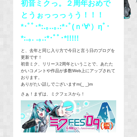
b
初音ミクっ。２周年おめで
o
とうぉっっっぅう！！！
o
*･ﾟﾟ･*:.｡..｡.:*･ﾟ(ｎ‘∀‘）ηﾟ･
k
*:.｡. .｡.:*･ﾟﾟ･*!!!!!
と、去年と同じ入り方で今日と言う日のブログを
更新です！
初音ミク、リリース2周年ということで、あたた
かいコメントや作品が多数Web上にアップされて
おります。
ありがたい話しでございますm(_ _)m
さぁ！まずは、ミクフェスから！