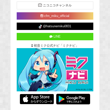
ニコニコチャンネル
cfm_miku_official
@hatsunemiku0831
LINE
初音ミク公式ナビ「ミクナビ」