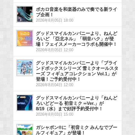
ボカロ音楽を和楽器のみで奏でる新ライ
ブ企画！
2026年8月05日 18:00
グッドスマイルカンパニーより、ねんど
ろいど 「亞北ネル」「弱音ハク」が登
場！フェイスメーカーコラボも開催中！
2026年8月05日 12:00
グッドスマイルカンパニーより「ブライ
ンドボックスシリーズ 雪ミクオールスタ
ーズ フィギュアコレクション Vol.1」が
登場！ご予約受付中！
2026年8月04日 12:00
グッドスマイルカンパニーより「ねんど
ろいどどーる 初音ミク ∞Ver.」が
8/19（水）まで好評予約受付中！
2026年8月03日 15:00
ガシャポン®に「初音ミク みんなでプー
ルフィギュア」が登場！