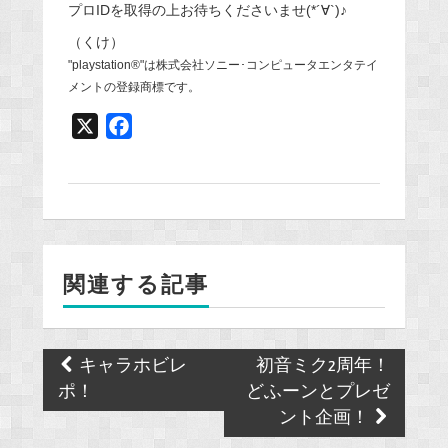
プロIDを取得の上お待ちくださいませ(*´∀`)♪
（くけ）
"playstation®"は株式会社ソニー･コンピュータエンタテイ
メントの登録商標です。
X
F
a
c
e
b
o
関連する記事
o
k
Post
キャラホビレ
初音ミク2周年！
navigation
ポ！
どふーンとプレゼ
ント企画！