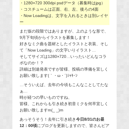
・1280×720 300dpi psdデータ（募集時はjpg）
・コスチュームは正面、右、左、後ろの4面
・Now Loadingは、文字を入れるときは別レイヤ
ー
まだ仮の段階ではありますが、上のような形で、
9月下旬頃からイラストを募集します！
好きなミク曲を題材としたイラストと衣装、そし
て「Now Loading」の文字いりイラスト…
そしてサイズは1280×720…いったいどんなコラ
ボなのか！？
詳細は別途発表ですが皆様、投稿の準備を宜しく
お願い致します(｀・ω・´)ｼｬｷｰﾝ
…そういえば、去年の今頃もこんなことしてたな
ぁ…
時が経つの早いものですね、
皆様、これからも引き続き初音ミクを何卒宜しく
お願い致しますm(_ _)m
あっそうそう！去年に引き続き
今日8/31のお昼
12：00頃
にブログを更新しますので、皆さんピア