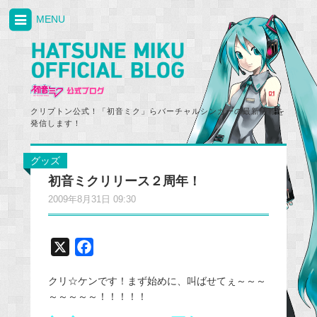
MENU
クリプトン公式！「初音ミク」らバーチャルシンガーの最新情報を
発信します！
グッズ
初音ミクリリース２周年！
2009年8月31日 09:30
X
F
a
クリ☆ケンです！まず始めに、叫ばせてぇ～～～
c
～～～～～！！！！！
e