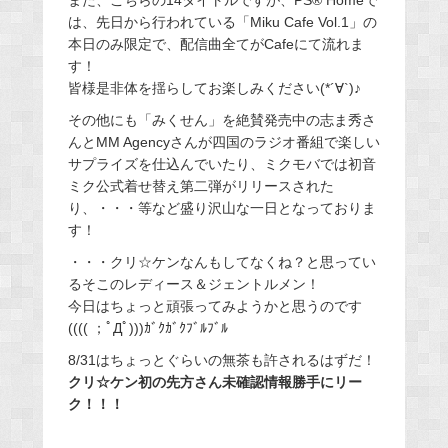
また、こちらの14タイトルですが、PS® Homeで
は、先日から行われている「Miku Cafe Vol.1」の
本日のみ限定で、配信曲全てがCafeにて流れま
す！
皆様是非体を揺らしてお楽しみください(*´∀`)♪
その他にも「みくせん」を絶賛発売中の志ま秀さ
んとMM Agencyさんが四国のラジオ番組で楽しい
サプライズを仕込んでいたり、ミクモバでは初音
ミク公式着せ替え第二弾がリリースされた
り、・・・等など盛り沢山な一日となっておりま
す！
・・・クリ☆ケンなんもしてなくね？と思ってい
るそこのレディース＆ジェントルメン！
今日はちょっと頑張ってみようかと思うのです
(((( ；ﾟДﾟ)))ｶﾞｸｶﾞｸﾌﾞﾙﾌﾞﾙ
8/31はちょっとぐらいの無茶も許されるはずだ！
クリ☆ケン初の先方さん未確認情報勝手にリー
ク！！！