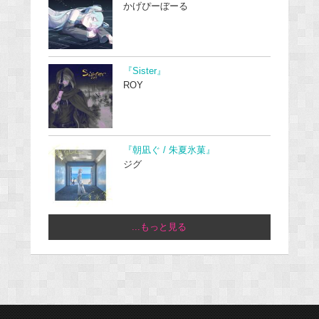
かげぴーぼーる
『Sister』
ROY
『朝凪ぐ / 朱夏氷菓』
ジグ
...もっと見る