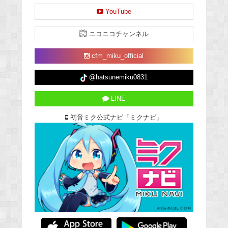
YouTube
ニコニコチャンネル
cfm_miku_official
@hatsunemiku0831
LINE
初音ミク公式ナビ「ミクナビ」